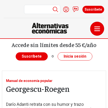
Menú de cuenta de us
Iniciar sesión
Contacto
Suscríbete
Pasar al contenido principal
Accede sin límites desde 55 €/año
o
Suscríbete
Inicia sesión
Manual de economía popular
Georgescu-Roegen
Darío Adanti retrata con su humor y trazo