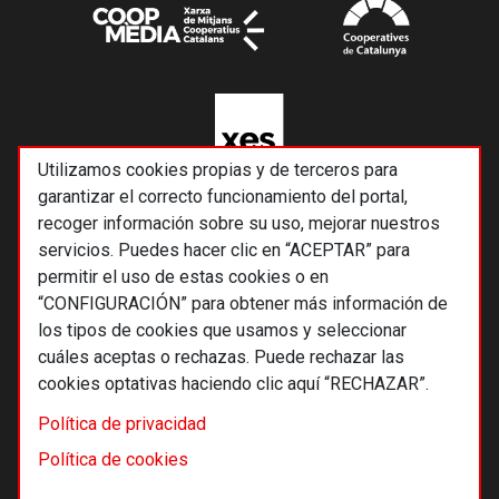
Utilizamos cookies propias y de terceros para
garantizar el correcto funcionamiento del portal,
recoger información sobre su uso, mejorar nuestros
servicios. Puedes hacer clic en “ACEPTAR” para
permitir el uso de estas cookies o en
“CONFIGURACIÓN” para obtener más información de
los tipos de cookies que usamos y seleccionar
cuáles aceptas o rechazas. Puede rechazar las
cookies optativas haciendo clic aquí “RECHAZAR”.
© 2026 Alternativas económicas SCCL
Política de privacidad
Footer
Términos y condiciones de uso
Política de cookies
Política de privacidad