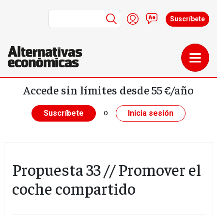
Menú de cuenta de us
Iniciar sesión
Contacto
Suscríbete
Pasar al contenido principal
Accede sin límites desde 55 €/año
o
Suscríbete
Inicia sesión
Propuesta 33 // Promover el
coche compartido