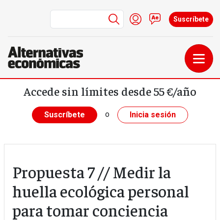
Menú de cuenta de us
Iniciar sesión
Contacto
Suscríbete
Pasar al contenido principal
Accede sin límites desde 55 €/año
o
Suscríbete
Inicia sesión
Propuesta 7 // Medir la
huella ecológica personal
para tomar conciencia