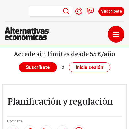
Menú de cuenta de us
Iniciar sesión
Contacto
Suscríbete
Pasar al contenido principal
Accede sin límites desde 55 €/año
o
Suscríbete
Inicia sesión
Planificación y regulación
Comparte