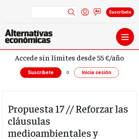
Menú de cuenta de us
Iniciar sesión
Contacto
Suscríbete
Pasar al contenido principal
Accede sin límites desde 55 €/año
o
Suscríbete
Inicia sesión
Propuesta 17 // Reforzar las
cláusulas
medioambientales y