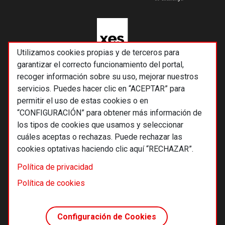
Utilizamos cookies propias y de terceros para
garantizar el correcto funcionamiento del portal,
recoger información sobre su uso, mejorar nuestros
servicios. Puedes hacer clic en “ACEPTAR” para
permitir el uso de estas cookies o en
“CONFIGURACIÓN” para obtener más información de
los tipos de cookies que usamos y seleccionar
cuáles aceptas o rechazas. Puede rechazar las
cookies optativas haciendo clic aquí “RECHAZAR”.
© 2026 Alternativas económicas SCCL
Política de privacidad
Footer
Términos y condiciones de uso
Política de cookies
Política de privacidad
Política de cookies
Configuración de Cookies
Principios editoriales