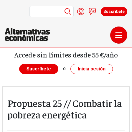
Menú de cuenta de us
Iniciar sesión
Contacto
Suscríbete
Pasar al contenido principal
Accede sin límites desde 55 €/año
o
Suscríbete
Inicia sesión
Propuesta 25 // Combatir la
pobreza energética