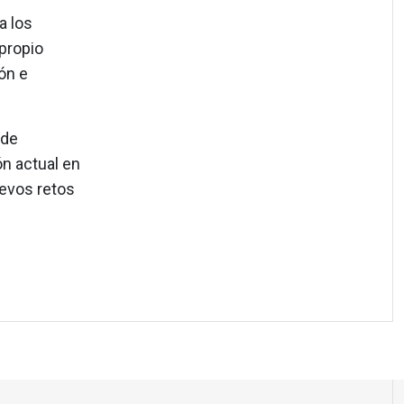
a los
propio
ón e
 de
ón actual en
uevos retos