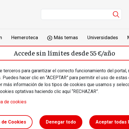
Men
n
Hemeroteca
Más temas
Universidades
Accede sin límites desde 55 €/año
o
Suscríbete
Inicia sesión
 terceros para garantizar el correcto funcionamiento del portal,
s. Puedes hacer clic en “ACEPTAR” para permitir el uso de estas
más información de los tipos de cookies que usamos y selecc
cookies optativas haciendo clic aquí “RECHAZAR”.
ca de cookies
 // Tras
n de Cookies
Denegar todo
Aceptar todas 