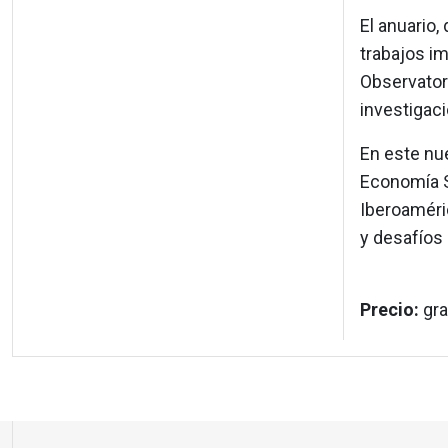
El anuario
trabajos i
Observatori
investigac
En este nu
Economía So
Iberoaméri
y desafíos 
Precio:
gra