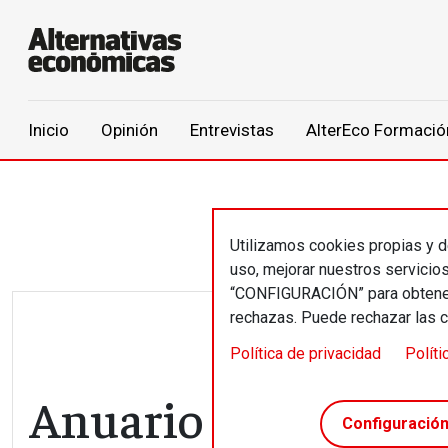
Main navigation
Inicio
Opinión
Entrevistas
AlterEco Formació
Pasar al contenido principal
Utilizamos cookies propias y de
uso, mejorar nuestros servicio
“CONFIGURACIÓN” para obtener 
rechazas. Puede rechazar las 
Política de privacidad
Políti
Anuario OIBESCOOP
Configuració