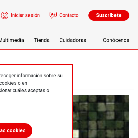
ú de cuenta de usuario
Iniciar sesión
Contacto
Suscríbete
Multimedia
Tienda
Cuidadoras
Conócenos
 recoger información sobre su
 cookies o en
ionar cuáles aceptas o
las cookies