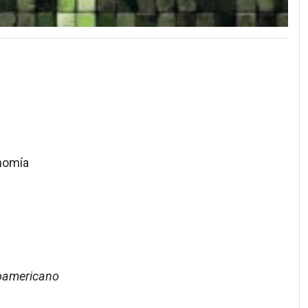
nomía
roamericano