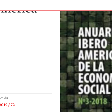
oamérica
evista
019 / 72