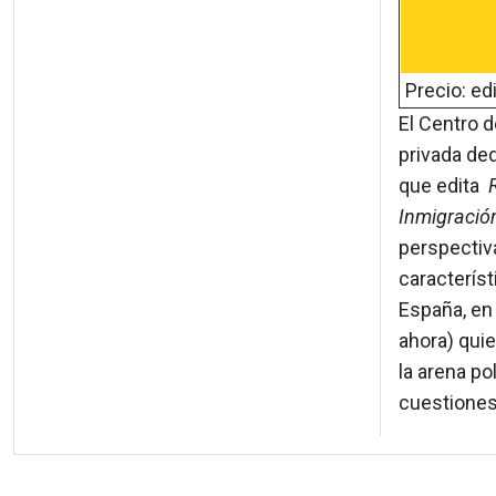
Precio: ed
El Centro 
privada ded
que edita
Inmigració
perspectiva
característ
España, en 
ahora) quie
la arena po
cuestiones,