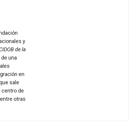
undación
acionales y
CIDOB de la
r de una
pales
igración en
(que sale
l centro de
 entre otras