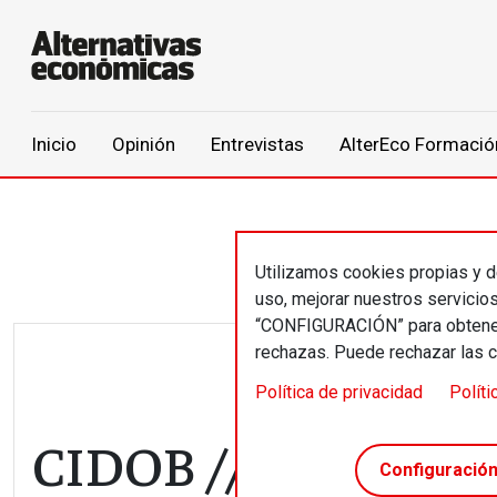
Main navigation
Inicio
Opinión
Entrevistas
AlterEco Formació
Pasar al contenido principal
Utilizamos cookies propias y de
uso, mejorar nuestros servicio
“CONFIGURACIÓN” para obtener 
rechazas. Puede rechazar las 
Política de privacidad
Políti
CIDOB // Anuario d
Configuració