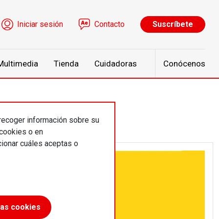
ú de cuenta de usuario
Iniciar sesión
Contacto
Suscríbete
Multimedia
Tienda
Cuidadoras
Conócenos
 recoger información sobre su
 cookies o en
ionar cuáles aceptas o
las cookies