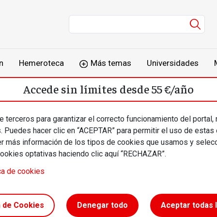
Men
n
Hemeroteca
Más temas
Universidades
Accede sin límites desde 55 €/año
o
Suscríbete
Inicia sesión
 terceros para garantizar el correcto funcionamiento del portal,
s. Puedes hacer clic en “ACEPTAR” para permitir el uso de estas
más información de los tipos de cookies que usamos y selecc
cookies optativas haciendo clic aquí “RECHAZAR”.
ca de cookies
e la
n de Cookies
Denegar todo
Aceptar todas 