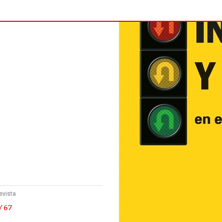
evista
/ 67