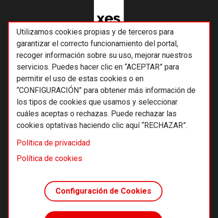
Utilizamos cookies propias y de terceros para
garantizar el correcto funcionamiento del portal,
recoger información sobre su uso, mejorar nuestros
servicios. Puedes hacer clic en “ACEPTAR” para
permitir el uso de estas cookies o en
“CONFIGURACIÓN” para obtener más información de
los tipos de cookies que usamos y seleccionar
cuáles aceptas o rechazas. Puede rechazar las
cookies optativas haciendo clic aquí “RECHAZAR”.
© 2026 Alternativas económicas SCCL
Política de privacidad
Footer
Términos y condiciones de uso
Política de cookies
Política de privacidad
Política de cookies
Configuración de Cookies
Principios editoriales
Transparencia cooperativa