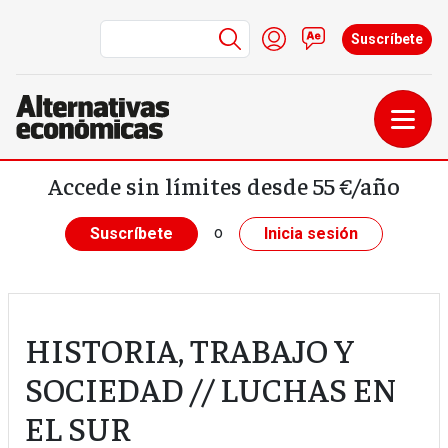
Menú de cuenta de us
Iniciar sesión
Contacto
Suscríbete
Pasar al contenido principal
Accede sin límites desde 55 €/año
o
Suscríbete
Inicia sesión
HISTORIA, TRABAJO Y
SOCIEDAD // LUCHAS EN
EL SUR