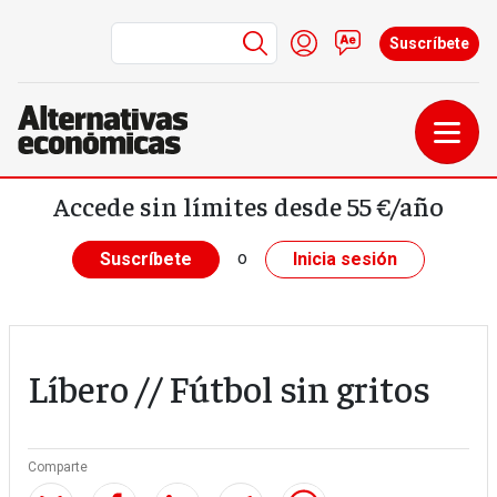
Menú de cuenta de us
Iniciar sesión
Contacto
Suscríbete
Pasar al contenido principal
Accede sin límites desde 55 €/año
o
Suscríbete
Inicia sesión
Líbero // Fútbol sin gritos
Comparte