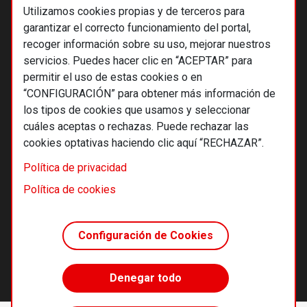
Utilizamos cookies propias y de terceros para
garantizar el correcto funcionamiento del portal,
recoger información sobre su uso, mejorar nuestros
servicios. Puedes hacer clic en “ACEPTAR” para
permitir el uso de estas cookies o en
“CONFIGURACIÓN” para obtener más información de
los tipos de cookies que usamos y seleccionar
cuáles aceptas o rechazas. Puede rechazar las
cookies optativas haciendo clic aquí “RECHAZAR”.
© 2026 Alternativas económicas SCCL
Política de privacidad
Footer
Términos y condiciones de uso
Política de cookies
Política de privacidad
Política de cookies
Configuración de Cookies
Principios editoriales
Transparencia cooperativa
Denegar todo