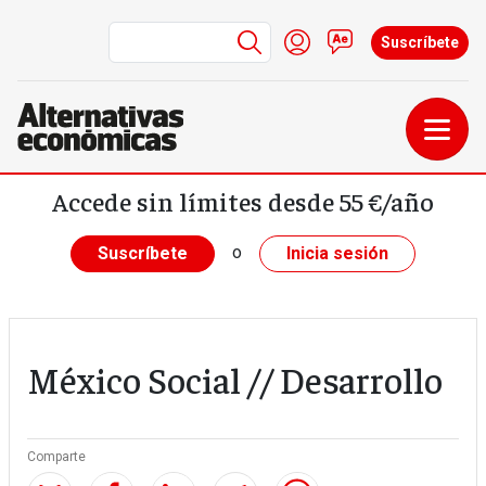
Menú de cuenta de us
Iniciar sesión
Contacto
Suscríbete
Pasar al contenido principal
Accede sin límites desde 55 €/año
o
Suscríbete
Inicia sesión
México Social // Desarrollo
Comparte