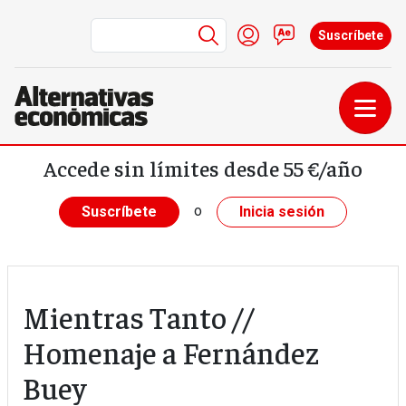
Menú de cuenta de us
Iniciar sesión
Contacto
Suscríbete
Pasar al contenido principal
Accede sin límites desde 55 €/año
o
Suscríbete
Inicia sesión
Mientras Tanto //
Homenaje a Fernández
Buey