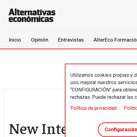
Main navigation
Inicio
Opinión
Entrevistas
AlterEco Formació
Pasar al contenido principal
Utilizamos cookies propias y de
uso, mejorar nuestros servicio
“CONFIGURACIÓN” para obtener 
rechazas. Puede rechazar las 
Política de privacidad
Políti
New Internationalis
Configuració