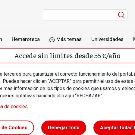
Men
n
Hemeroteca
Más temas
Universidades
Accede sin límites desde 55 €/año
o
Suscríbete
Inicia sesión
 terceros para garantizar el correcto funcionamiento del portal,
s. Puedes hacer clic en “ACEPTAR” para permitir el uso de estas
más información de los tipos de cookies que usamos y selecc
cookies optativas haciendo clic aquí “RECHAZAR”.
ca de cookies
t //
n de Cookies
Denegar todo
Aceptar todas 