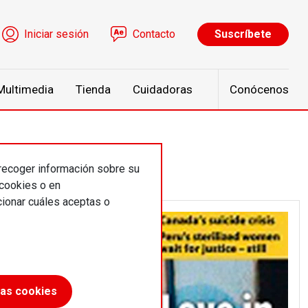
ú de cuenta de usuario
Iniciar sesión
Contacto
Suscríbete
Multimedia
Tienda
Cuidadoras
Conócenos
 recoger información sobre su
 cookies o en
ionar cuáles aceptas o
las cookies