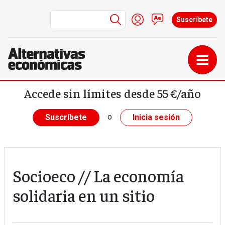
Menú de cuenta de us
Iniciar sesión
Contacto
Suscríbete
Pasar al contenido principal
Accede sin límites desde 55 €/año
o
Suscríbete
Inicia sesión
Socioeco // La economía
solidaria en un sitio