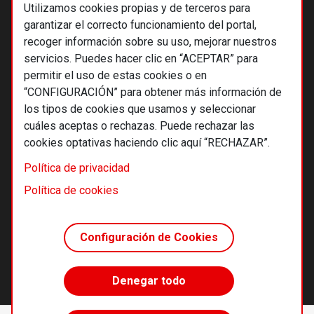
Utilizamos cookies propias y de terceros para
garantizar el correcto funcionamiento del portal,
recoger información sobre su uso, mejorar nuestros
servicios. Puedes hacer clic en “ACEPTAR” para
permitir el uso de estas cookies o en
“CONFIGURACIÓN” para obtener más información de
los tipos de cookies que usamos y seleccionar
cuáles aceptas o rechazas. Puede rechazar las
cookies optativas haciendo clic aquí “RECHAZAR”.
© 2026 Alternativas económicas SCCL
Política de privacidad
Footer
Términos y condiciones de uso
Política de cookies
Política de privacidad
Política de cookies
Configuración de Cookies
Principios editoriales
Transparencia cooperativa
Denegar todo