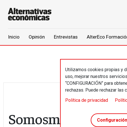
Main navigation
Inicio
Opinión
Entrevistas
AlterEco Formació
Pasar al contenido principal
Utilizamos cookies propias y de
uso, mejorar nuestros servicio
“CONFIGURACIÓN” para obtener 
rechazas. Puede rechazar las 
Política de privacidad
Políti
Somosmalasaña //
Configuració