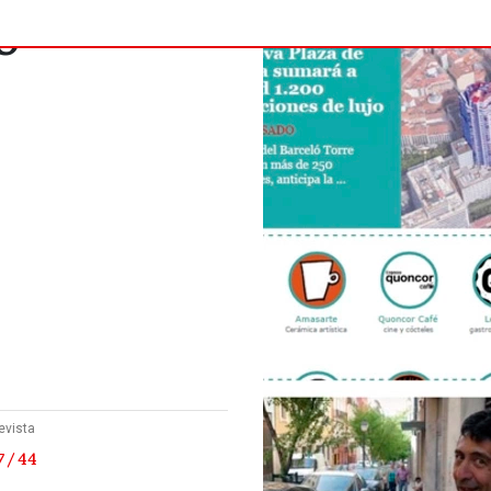
o
evista
 / 44