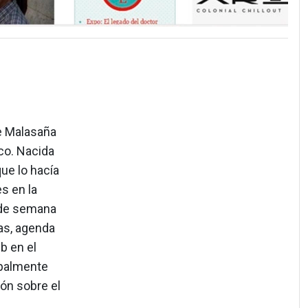
de Malasaña
co. Nacida
ue lo hacía
s en la
n de semana
tas, agenda
b en el
ipalmente
ón sobre el