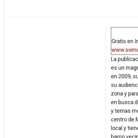
Gratis en I
www.somo
La publicac
es un magn
en 2009, su
su audienci
zona y par
en busca de
y temas mo
centro de 
local y ti
barrio veci