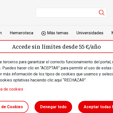
Men
n
Hemeroteca
Más temas
Universidades
Accede sin límites desde 55 €/año
o
Suscríbete
Inicia sesión
 terceros para garantizar el correcto funcionamiento del portal,
s. Puedes hacer clic en “ACEPTAR” para permitir el uso de estas
más información de los tipos de cookies que usamos y selecc
cookies optativas haciendo clic aquí “RECHAZAR”.
ca de cookies
n de Cookies
Denegar todo
Aceptar todas 