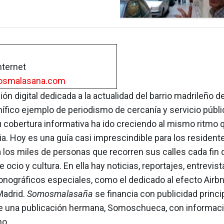
nternet
smalasana.com
ión digital dedicada a la actualidad del barrio madrileño 
ífico ejemplo de periodismo de cercanía y servicio públi
 cobertura informativa ha ido creciendo al mismo ritmo q
a. Hoy es una guía casi imprescindible para los residente
a los miles de personas que recorren sus calles cada fi
 ocio y cultura. En ella hay noticias, reportajes, entrevis
nográficos especiales, como el dedicado al efecto Airbn
Madrid.
Somosmalasaña
se financia con publicidad princ
ene una publicación hermana, Somoschueca, con informaci
no.