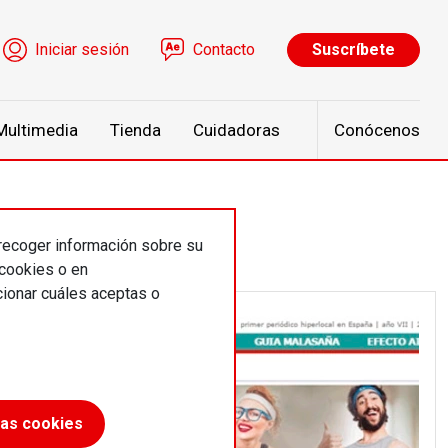
ú de cuenta de usuario
Iniciar sesión
Contacto
Suscríbete
Multimedia
Tienda
Cuidadoras
Conócenos
 recoger información sobre su
 cookies o en
ionar cuáles aceptas o
las cookies