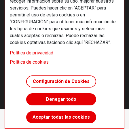
recoger información sobre su uso, mejorar nuestros
servicios. Puedes hacer clic en “ACEPTAR” para
permitir el uso de estas cookies o en
“CONFIGURACIÓN” para obtener más información de
los tipos de cookies que usamos y seleccionar
cuáles aceptas o rechazas. Puede rechazar las
cookies optativas haciendo clic aquí “RECHAZAR”.
© 2026 Alternativas económicas SCCL
Política de privacidad
Footer
Términos y condiciones de uso
Política de cookies
Política de privacidad
Política de cookies
Configuración de Cookies
Principios editoriales
Transparencia cooperativa
Denegar todo
Accede sin límites
Aceptar todas las cookies
Suscríbete
desde 55 €/año