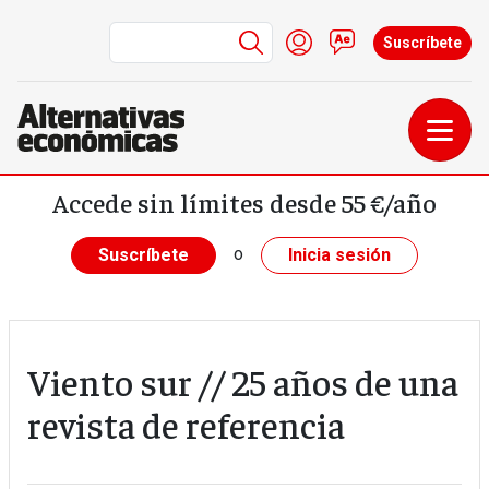
Menú de cuenta de us
Iniciar sesión
Contacto
Suscríbete
Pasar al contenido principal
Accede sin límites desde 55 €/año
o
Suscríbete
Inicia sesión
Viento sur // 25 años de una
revista de referencia