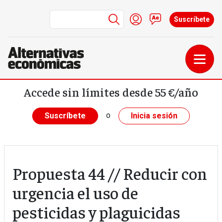
Menú de cuenta de us
Iniciar sesión
Contacto
Suscríbete
Pasar al contenido principal
Accede sin límites desde 55 €/año
o
Suscríbete
Inicia sesión
Propuesta 44 // Reducir con
urgencia el uso de
pesticidas y plaguicidas