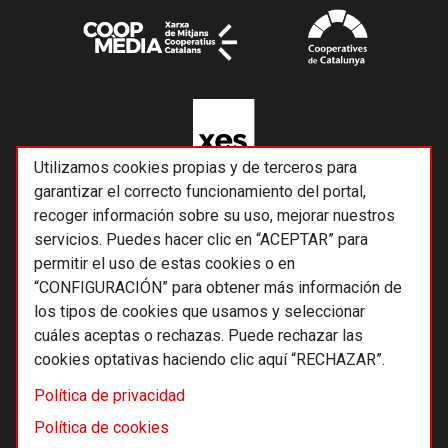
Utilizamos cookies propias y de terceros para
garantizar el correcto funcionamiento del portal,
recoger información sobre su uso, mejorar nuestros
servicios. Puedes hacer clic en “ACEPTAR” para
permitir el uso de estas cookies o en
“CONFIGURACIÓN” para obtener más información de
los tipos de cookies que usamos y seleccionar
cuáles aceptas o rechazas. Puede rechazar las
cookies optativas haciendo clic aquí “RECHAZAR”.
© 2026 Alternativas económicas SCCL
Política de privacidad
Footer
Términos y condiciones de uso
Política de cookies
Política de privacidad