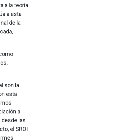
 a la teoría
túa a esta
nal de la
icada,
r como
les,
l son la
Con esta
tamos
ciación a
r desde las
cto, el SROI
formes