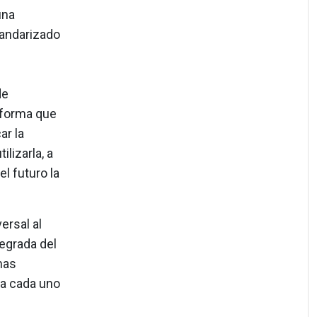
una
tandarizado
de
 forma que
ar la
lizarla, a
l futuro la
ersal al
tegrada del
mas
ra cada uno