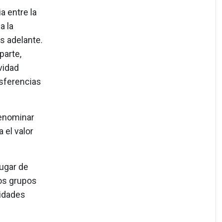
a entre la
a la
s adelante.
parte,
vidad
nsferencias
denominar
 el valor
lugar de
los grupos
lidades