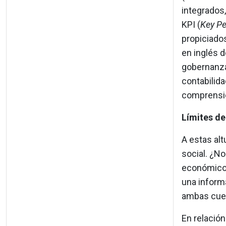
integrados,
KPI (
Key Pe
propiciados
en inglés d
gobernanza
contabilida
comprensión
Límites de
A estas al
social. ¿No
económico-
una informa
ambas cues
En relació