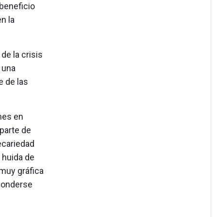
 beneficio
n la
e la crisis
 una
e de las
nes en
parte de
ecariedad
 huida de
 muy gráfica
ponderse