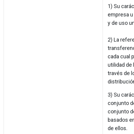
1) Su carác
empresa u 
y de uso un
2) La refer
transferenc
cada cual p
utilidad de
través de l
distribució
3) Su carác
conjunto de
conjunto d
basados en
de ellos.