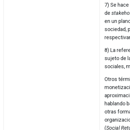
7) Se hace 
de
stakeho
en un plan
sociedad, p
respectiv
8) La refer
sujeto de l
sociales, m
Otros térmi
monetizació
aproximaci
hablando ba
otras forma
organizacio
(
Social Ret