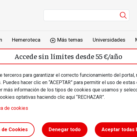
Men
n
Hemeroteca
Más temas
Universidades
Accede sin límites desde 55 €/año
o
Suscríbete
Inicia sesión
 terceros para garantizar el correcto funcionamiento del portal,
s. Puedes hacer clic en “ACEPTAR” para permitir el uso de estas
más información de los tipos de cookies que usamos y selecc
cookies optativas haciendo clic aquí “RECHAZAR”.
ca de cookies
ia una
n de Cookies
Denegar todo
Aceptar todas 