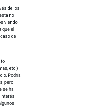
avés de los
 esta no
os viendo
a que el
 caso de
cto
mas, etc.)
cio. Podría
s, pero
e se ha
 interés
 algunos