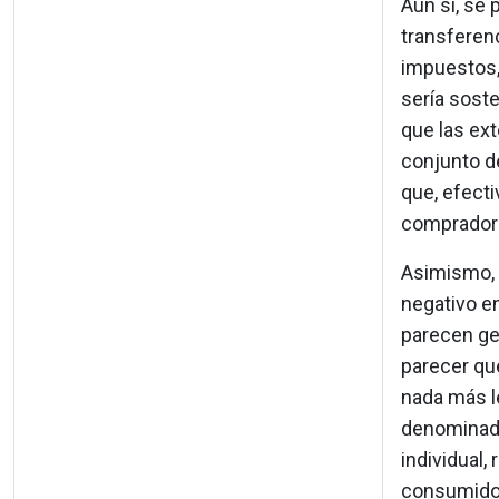
Aun sí, se
transferenc
impuestos, 
sería sost
que las ext
conjunto d
que, efecti
comprador
Asimismo, 
negativo en
parecen ge
parecer qu
nada más le
denominado 
individual,
consumidore