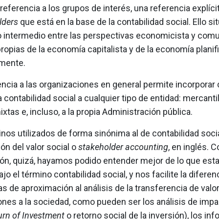
referencia a los grupos de interés, una referencia explícita
lders
que está en la base de la contabilidad social. Ello si
o intermedio entre las perspectivas economicista y comu
ropias de la economía capitalista y de la economía planif
amente.
encia a las organizaciones en general permite incorpora
a contabilidad social a cualquier tipo de entidad: mercanti
ixtas e, incluso, a la propia Administración pública.
nos utilizados de forma sinónima al de contabilidad socia
n del valor social o
stakeholder accounting
, en inglés. 
ón, quizá, hayamos podido entender mejor de lo que es
jo el término contabilidad social, y nos facilite la diferen
s de aproximación al análisis de la transferencia de valo
nes a la sociedad, como pueden ser los análisis de impa
urn of Investment
o retorno social de la inversión), los in