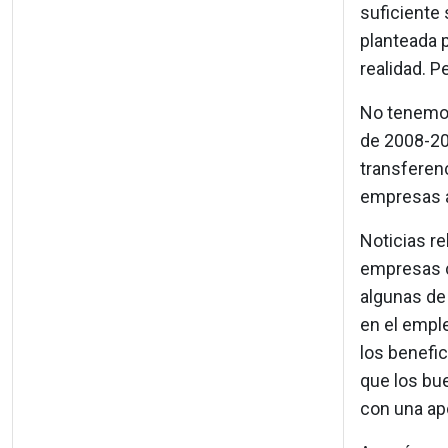
suficiente 
planteada 
realidad. P
No tenemos
de 2008-20
transferenc
empresas a
Noticias re
empresas c
algunas de
en el empl
los benefic
que los bu
con una apo