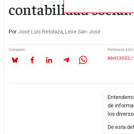
contabilidad social?
Por
José Luis Retolaza
,
Leire San-José
Comparte
Pertenece a la r
Abril 2022 / 
Entendemos
de informac
los diverso
De esta de