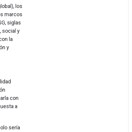
lobal), los
los marcos
SG, siglas
 social y
con la
ón y
lidad
ión
arla con
puesta a
olo sería