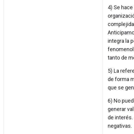
4) Se hace 
organizaci
complejida
Anticipamos
integra la 
fenomenológ
tanto de m
5) La refer
de forma m
que se gene
6) No puede
generar val
de interés
negativas.