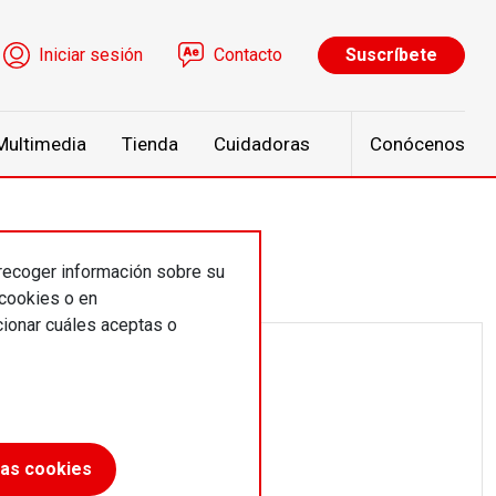
ú de cuenta de usuario
Iniciar sesión
Contacto
Suscríbete
Multimedia
Tienda
Cuidadoras
Conócenos
 recoger información sobre su
 cookies o en
ionar cuáles aceptas o
las cookies