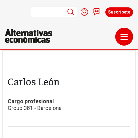
Menú de cuenta de us
Iniciar sesión
Contacto
Suscríbete
Pasar al contenido principal
Carlos León
Cargo profesional
Group 381 - Barcelona