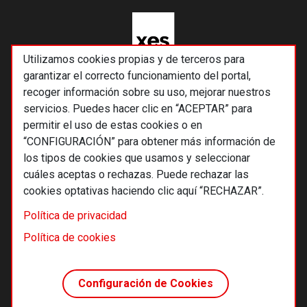
Utilizamos cookies propias y de terceros para
garantizar el correcto funcionamiento del portal,
recoger información sobre su uso, mejorar nuestros
servicios. Puedes hacer clic en “ACEPTAR” para
permitir el uso de estas cookies o en
“CONFIGURACIÓN” para obtener más información de
los tipos de cookies que usamos y seleccionar
cuáles aceptas o rechazas. Puede rechazar las
cookies optativas haciendo clic aquí “RECHAZAR”.
© 2026 Alternativas económicas SCCL
Política de privacidad
Footer
Términos y condiciones de uso
Política de cookies
Política de privacidad
Política de cookies
Configuración de Cookies
Principios editoriales