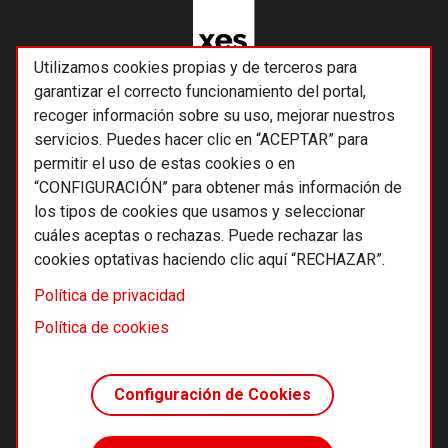
Utilizamos cookies propias y de terceros para
garantizar el correcto funcionamiento del portal,
recoger información sobre su uso, mejorar nuestros
servicios. Puedes hacer clic en “ACEPTAR” para
permitir el uso de estas cookies o en
“CONFIGURACIÓN” para obtener más información de
los tipos de cookies que usamos y seleccionar
cuáles aceptas o rechazas. Puede rechazar las
cookies optativas haciendo clic aquí “RECHAZAR”.
© 2026 Alternativas económicas SCCL
Política de privacidad
Footer
Términos y condiciones de uso
Política de cookies
Política de privacidad
Política de cookies
Configuración de Cookies
Principios editoriales
Transparencia cooperativa