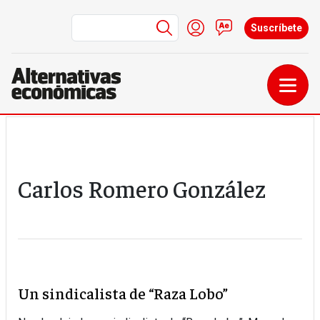
Menú de cuenta de us
Iniciar sesión
Contacto
Suscríbete
Pasar al contenido principal
Carlos Romero González
Un sindicalista de “Raza Lobo”