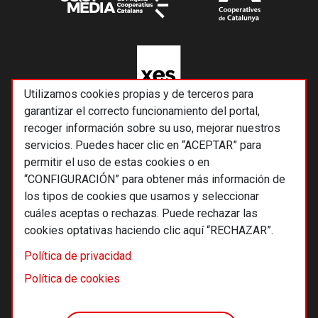
Utilizamos cookies propias y de terceros para
garantizar el correcto funcionamiento del portal,
recoger información sobre su uso, mejorar nuestros
servicios. Puedes hacer clic en “ACEPTAR” para
permitir el uso de estas cookies o en
“CONFIGURACIÓN” para obtener más información de
los tipos de cookies que usamos y seleccionar
cuáles aceptas o rechazas. Puede rechazar las
cookies optativas haciendo clic aquí “RECHAZAR”.
© 2026 Alternativas económicas SCCL
Política de privacidad
Footer
Términos y condiciones de uso
Política de cookies
Política de privacidad
Política de cookies