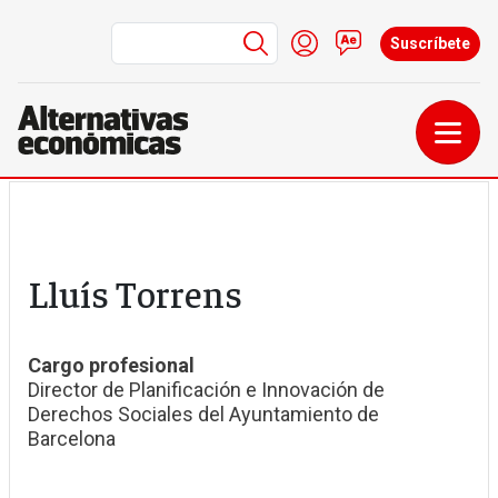
Menú de cuenta de us
Iniciar sesión
Contacto
Suscríbete
Pasar al contenido principal
Lluís Torrens
Cargo profesional
Director de Planificación e Innovación de
Derechos Sociales del Ayuntamiento de
Barcelona