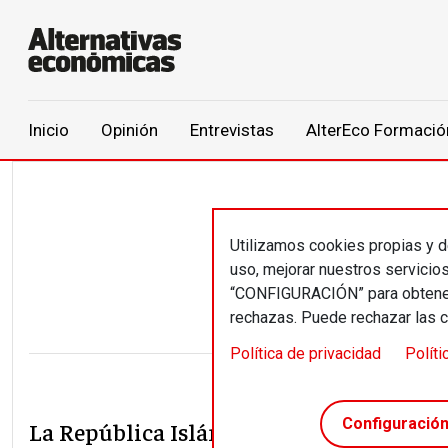
Main navigation
Inicio
Opinión
Entrevistas
AlterEco Formació
Pasar al contenido principal
Utilizamos cookies propias y de
Nai
uso, mejorar nuestros servicio
“CONFIGURACIÓN” para obtener 
rechazas. Puede rechazar las 
Política de privacidad
Políti
Configuració
La República Islámica ya tiene 40 años