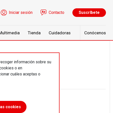
ú de cuenta de usuario
Iniciar sesión
Contacto
Suscríbete
Multimedia
Tienda
Cuidadoras
Conócenos
 recoger información sobre su
 cookies o en
ionar cuáles aceptas o
las cookies