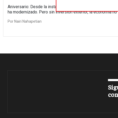
Aniversario: Desde la instauración de la teocracia islámica 
ha modernizado. Pero sin inversión exterior, la economía no 
Por
Nairi Nahapetian
Sig
con