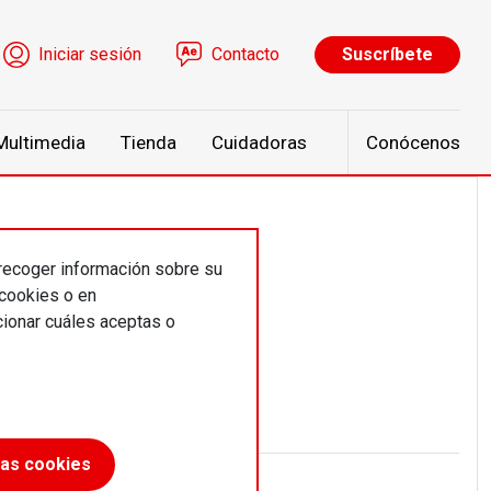
ú de cuenta de usuario
Iniciar sesión
Contacto
Suscríbete
Multimedia
Tienda
Cuidadoras
Conócenos
 recoger información sobre su
n
 cookies o en
ionar cuáles aceptas o
las cookies