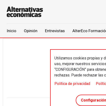
Main navigation
Inicio
Opinión
Entrevistas
AlterEco Formació
Pasar al contenido principal
Utilizamos cookies propias y de
Nico
uso, mejorar nuestros servicio
“CONFIGURACIÓN” para obtener 
Cha
rechazas. Puede rechazar las 
Política de privacidad
Políti
Configuració