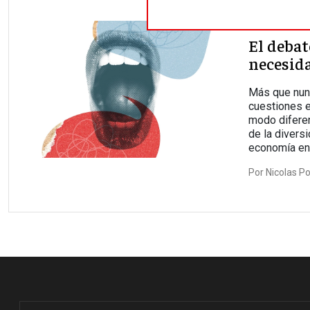
Ciencia eco
El deba
necesida
Más que nunc
cuestiones 
modo diferen
de la divers
economía en
Por
Nicolas P