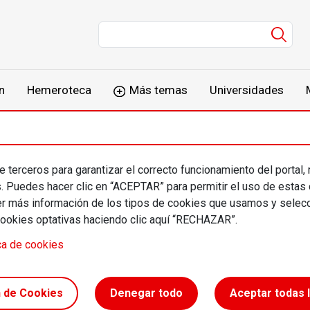
Men
n
Hemeroteca
Más temas
Universidades
 terceros para garantizar el correcto funcionamiento del portal,
las Postel y Christia
s. Puedes hacer clic en “ACEPTAR” para permitir el uso de estas
más información de los tipos de cookies que usamos y selecc
vagneux
cookies optativas haciendo clic aquí “RECHAZAR”.
ca de cookies
n de Cookies
Denegar todo
Aceptar todas 