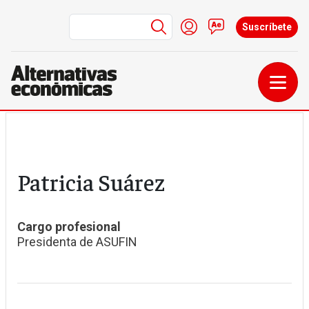
Menú de cuenta de us
Iniciar sesión
Contacto
Suscríbete
Pasar al contenido principal
Patricia Suárez
Cargo profesional
Presidenta de ASUFIN