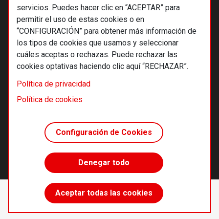
servicios. Puedes hacer clic en “ACEPTAR” para
permitir el uso de estas cookies o en
“CONFIGURACIÓN” para obtener más información de
los tipos de cookies que usamos y seleccionar
cuáles aceptas o rechazas. Puede rechazar las
cookies optativas haciendo clic aquí “RECHAZAR”.
© 2026 Alternativas económicas SCCL
Política de privacidad
Footer
Términos y condiciones de uso
Política de cookies
Política de privacidad
Política de cookies
Configuración de Cookies
Principios editoriales
Transparencia cooperativa
Denegar todo
Accede sin límites
Aceptar todas las cookies
Suscríbete
desde 55 €/año