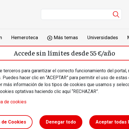
Men
n
Hemeroteca
Más temas
Universidades
Accede sin límites desde 55 €/año
o
Suscríbete
Inicia sesión
 terceros para garantizar el correcto funcionamiento del portal,
s. Puedes hacer clic en “ACEPTAR” para permitir el uso de estas
más información de los tipos de cookies que usamos y selecc
cookies optativas haciendo clic aquí “RECHAZAR”.
ca de cookies
ndo más
n de Cookies
Denegar todo
Aceptar todas 