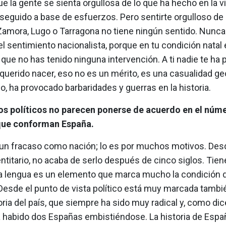
e la gente se sienta orgullosa de lo que ha hecho en la vi
seguido a base de esfuerzos. Pero sentirte orgulloso de
Zamora, Lugo o Tarragona no tiene ningún sentido. Nunca
l sentimiento nacionalista, porque en tu condición natal 
 que no has tenido ninguna intervención. A ti nadie te ha
uerido nacer, eso no es un mérito, es una casualidad geo
, ha provocado barbaridades y guerras en la historia.
os políticos no parecen ponerse de acuerdo en el núm
que conforman España.
un fracaso como nación; lo es por muchos motivos. Desd
entitario, no acaba de serlo después de cinco siglos. Tien
la lengua es un elemento que marca mucho la condición d
Desde el punto de vista político está muy marcada tambié
oria del país, que siempre ha sido muy radical y, como di
 habido dos Españas embistiéndose. La historia de Espa