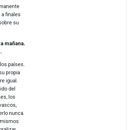
ermanente
a finales
 sobre su
sta mañana.
.
 los países.
su propia
e igual.
ido del
es, los
vascos,
erlo nunca.
os mismos
ralizar.