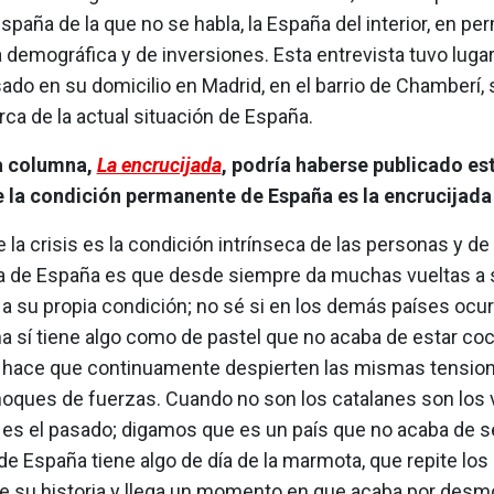
spaña de la que no se habla, la España del interior, en p
demográfica y de inversiones. Esta entrevista tuvo lugar 
ado en su domicilio en Madrid, en el barrio de Chamberí,
ca de la actual situación de España.
a columna,
La encrucijada
, podría haberse publicado e
e la condición permanente de España es la encrucijada
 la crisis es la condición intrínseca de las personas y de
a de España es que desde siempre da muchas vueltas a 
 a su propia condición; no sé si en los demás países ocurr
a sí tiene algo como de pastel que no acaba de estar coc
o hace que continuamente despierten las mismas tension
ques de fuerzas. Cuando no son los catalanes son los 
 es el pasado; digamos que es un país que no acaba de s
 de España tiene algo de día de la marmota, que repite l
e su historia y llega un momento en que acaba por desmo