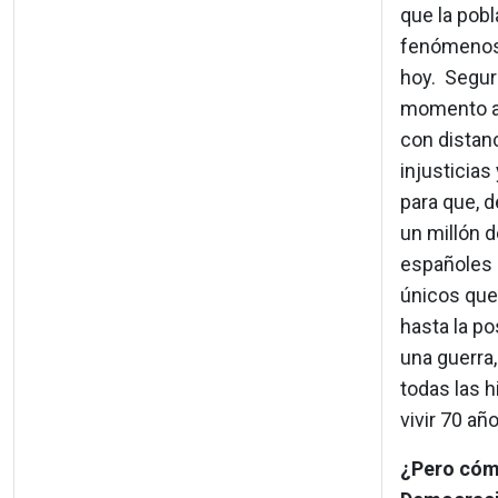
que la pobl
fenómenos 
hoy. Segur
momento a 
con distanc
injusticias
para que, 
un millón 
españoles 
únicos que
hasta la po
una guerra, 
todas las h
vivir 70 añ
¿Pero cómo