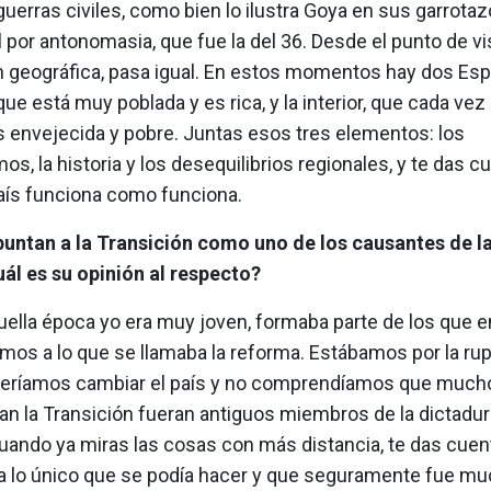
guerras civiles, como bien lo ilustra Goya en sus garrotaz
l por antonomasia, que fue la del 36. Desde el punto de vi
n geográfica, pasa igual. En estos momentos hay dos Esp
 que está muy poblada y es rica, y la interior, que cada ve
s envejecida y pobre. Juntas esos tres elementos: los
os, la historia y los desequilibrios regionales, y te das c
aís funciona como funciona.
untan a la Transición como uno de los causantes de la
ál es su opinión al respecto?
uella época yo era muy joven, formaba parte de los que 
mos a lo que se llamaba la reforma. Estábamos por la rup
eríamos cambiar el país y no comprendíamos que mucho
an la Transición fueran antiguos miembros de la dictadur
cuando ya miras las cosas con más distancia, te das cuen
ra lo único que se podía hacer y que seguramente fue mu