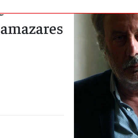
e
Llamazares