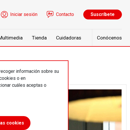
ú de cuenta de usuario
Iniciar sesión
Contacto
Suscríbete
Multimedia
Tienda
Cuidadoras
Conócenos
 recoger información sobre su
 cookies o en
ionar cuáles aceptas o
las cookies