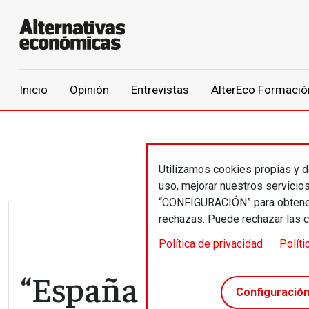
Main navigation
Inicio
Opinión
Entrevistas
AlterEco Formació
Pasar al contenido principal
Utilizamos cookies propias y de
uso, mejorar nuestros servicio
“CONFIGURACIÓN” para obtener 
rechazas. Puede rechazar las 
Política de privacidad
Políti
“España sigue esta
Configuració