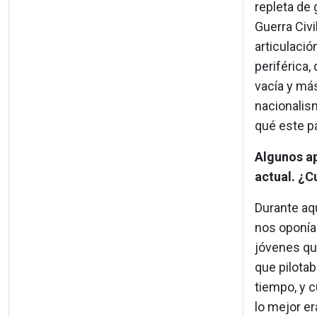
repleta de 
Guerra Civi
articulació
periférica,
vacía y má
nacionalism
qué este p
Algunos ap
actual.
¿Cu
Durante aq
nos oponía
jóvenes qu
que pilotab
tiempo, y 
lo mejor e