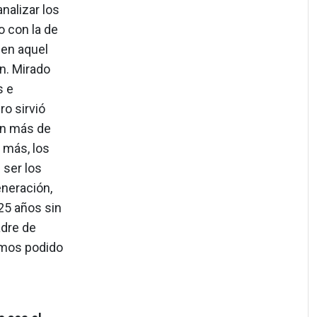
nalizar los
o con la de
 en aquel
n. Mirado
s e
ro sirvió
on más de
 más, los
ser los
neración,
 25 años sin
adre de
yamos podido