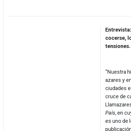
Entrevista
cocerse, l
tensiones.
“Nuestra h
azares y e
ciudades es
cruce de ca
Llamazares
País
, en c
es uno de l
publicació