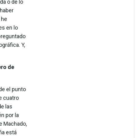
da o de lo
 haber
 he
es en lo
 preguntado
gráfica. Y,
ero de
e el punto
e cuatro
e las
n por la
ce Machado,
ña está