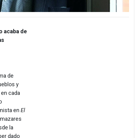
no acaba de
as
uma de
ueblos y
s en cada
o
nista en
El
lamazares
sde la
ber dado