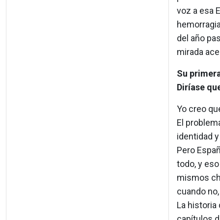
voz a esa E
hemorragia 
del año pas
mirada acer
Su primer
Diríase qu
Yo creo que
El problem
identidad y
Pero Españ
todo, y es
mismos cho
cuando no,
La historia
capítulos d