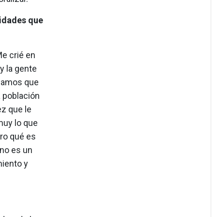
tidades que
Me crié en
y la gente
igamos que
a población
z que le
muy lo que
ro qué es
 no es un
iento y