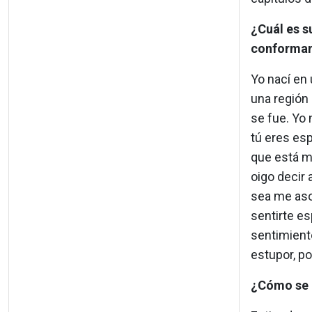
¿Cuál es s
conforman
Yo nací en 
una región
se fue. Yo
tú eres esp
que está m
oigo decir 
sea me aso
sentirte es
sentimient
estupor, po
¿Cómo se e