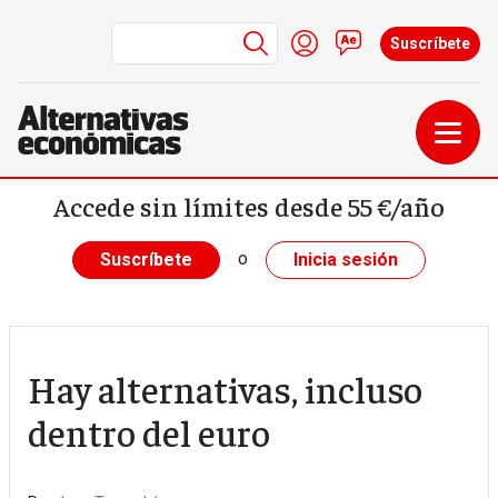
Menú de cuenta de us
Iniciar sesión
Contacto
Suscríbete
Pasar al contenido principal
Accede sin límites desde 55 €/año
o
Suscríbete
Inicia sesión
Hay alternativas, incluso
dentro del euro