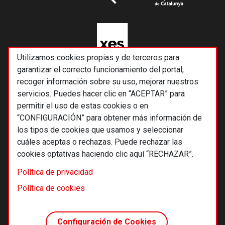
Utilizamos cookies propias y de terceros para
garantizar el correcto funcionamiento del portal,
recoger información sobre su uso, mejorar nuestros
servicios. Puedes hacer clic en “ACEPTAR” para
permitir el uso de estas cookies o en
“CONFIGURACIÓN” para obtener más información de
los tipos de cookies que usamos y seleccionar
cuáles aceptas o rechazas. Puede rechazar las
cookies optativas haciendo clic aquí “RECHAZAR”.
© 2026 Alternativas económicas SCCL
Política de privacidad
Footer
Términos y condiciones de uso
Política de cookies
Política de privacidad
Política de cookies
Configuración de Cookies