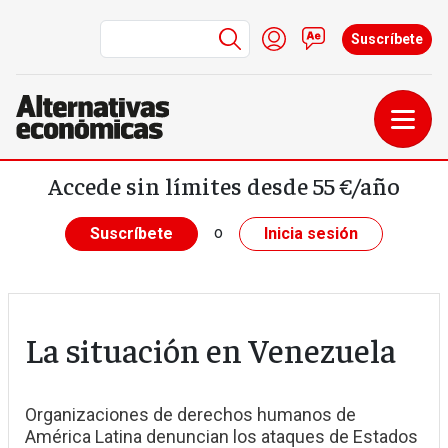
Menú de cuenta de us
Iniciar sesión
Contacto
Suscríbete
Pasar al contenido principal
Accede sin límites desde 55 €/año
o
Suscríbete
Inicia sesión
La situación en Venezuela
Organizaciones de derechos humanos de
América Latina denuncian los ataques de Estados