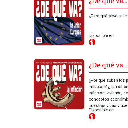
¿De qué va…
Europea
¿Para qué sirve la U
Disponible en:
¿De qué va…?
¿Por qué suben los 
inflación? ¿Tan difíc
inflación, vivienda, 
conceptos económic
nuestras vidas y qu
Disponible en:
comprendemos.