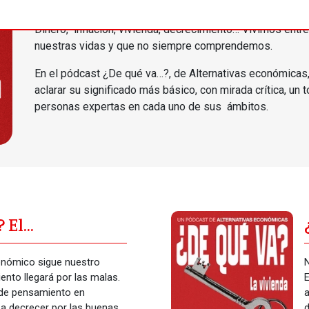
¿Tan difícil es la economía?
Dinero, inflación, vivienda, decrecimiento… Vivimos en
nuestras vidas y que no siempre comprendemos.
En el pódcast ¿De qué va…?, de Alternativas económicas, 
aclarar su significado más básico, con mirada crítica, 
personas expertas en cada uno de sus ámbitos.
 El
nto
conómico sigue nuestro
N
iento llegará por las malas.
E
 de pensamiento en
a
a decrecer por las buenas,
d