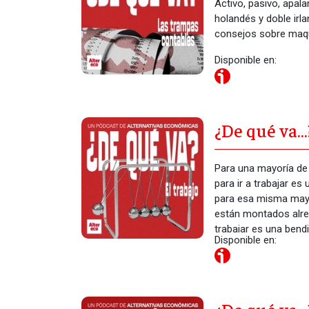
Activo, pasivo, apal
holandés y doble irl
consejos sobre maqui
Disponible en:
¿De qué va…?
Para una mayoría de 
para ir a trabajar e
para esa misma mayor
están montados alred
trabajar es una bendi
Disponible en: