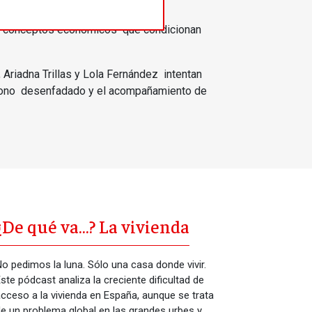
tre conceptos económicos que condicionan
Ariadna Trillas y Lola Fernández intentan
un tono desenfadado y el acompañamiento de
¿De qué va…? La vivienda
o pedimos la luna. Sólo una casa donde vivir.
ste pódcast analiza la creciente dificultad de
cceso a la vivienda en España, aunque se trata
e un problema global en las grandes urbes y