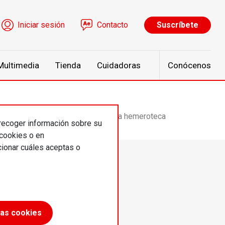
ú de cuenta de usuario
Iniciar sesión
Contacto
Suscríbete
Multimedia
Tienda
Cuidadoras
Conócenos
←
Volver a hemeroteca
 recoger información sobre su
 cookies o en
ionar cuáles aceptas o
las cookies