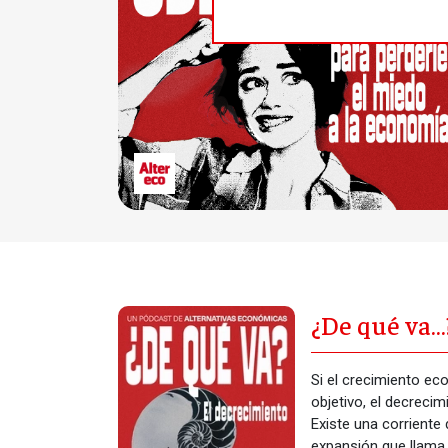
¿De qué va…?
decrecimie
Si el crecimiento e
objetivo, el decrecim
Existe una corriente
expansión que llama 