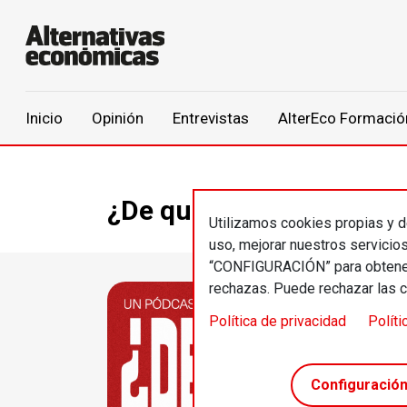
Main navigation
Inicio
Opinión
Entrevistas
AlterEco Formació
Pasar al contenido principal
¿De qué va?
Utilizamos cookies propias y de
uso, mejorar nuestros servicio
“CONFIGURACIÓN” para obtener 
rechazas. Puede rechazar las 
Política de privacidad
Políti
Configuració