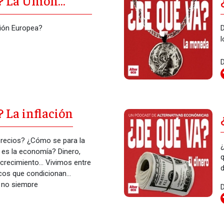
? La Unión
nión Europea?
D
l
D
 La inflación
precios? ¿Cómo se para la
¿
il es la economía? Dinero,
q
decrecimiento… Vivimos entre
d
os que condicionan
e no siempre
D