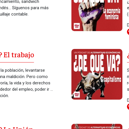
ancamiento, sandwich
¿
andés... Síguenos para más
e
llaje contable.
(
D
 El trabajo
la población, levantarse
S
s una maldición. Pero como
m
ía, la vida y los derechos
r
edor del empleo, poder ir a
s
ción.
D