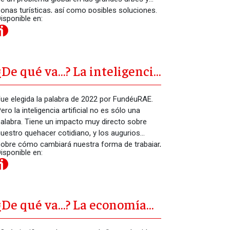
onas turísticas, así como posibles soluciones.
isponible en:
¿De qué va…? La inteligencia
artificial
ue elegida la palabra de 2022 por FundéuRAE.
ero la inteligencia artificial no es sólo una
alabra. Tiene un impacto muy directo sobre
uestro quehacer cotidiano, y los augurios
obre cómo cambiará nuestra forma de trabajar,
isponible en:
elacionarnos y, en definitiva, de vivir, son
nfinitos. ¿Qué hay detrás de la IA y del mundo
ue supuestamente nos dibuja?
¿De qué va…? La economía
feminista