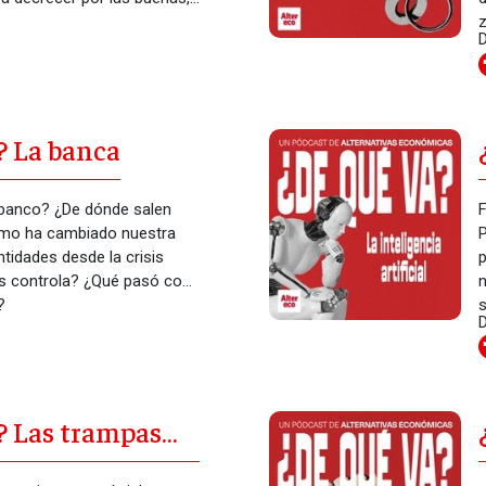
.
z
D
? La banca
banco? ¿De dónde salen
F
ómo ha cambiado nuestra
P
ntidades desde la crisis
p
as controla? ¿Qué pasó con
n
?
s
D
r
i
q
? Las trampas