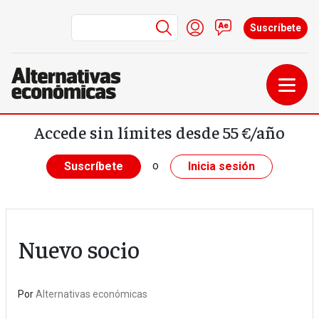
Menú de cuenta de us
Iniciar sesión
Contacto
Suscríbete
Pasar al contenido principal
Accede sin límites desde 55 €/año
o
Suscríbete
Inicia sesión
Nuevo socio
Por
Alternativas económicas