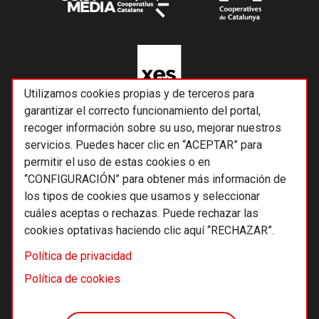
Utilizamos cookies propias y de terceros para
garantizar el correcto funcionamiento del portal,
recoger información sobre su uso, mejorar nuestros
servicios. Puedes hacer clic en “ACEPTAR” para
permitir el uso de estas cookies o en
“CONFIGURACIÓN” para obtener más información de
los tipos de cookies que usamos y seleccionar
cuáles aceptas o rechazas. Puede rechazar las
cookies optativas haciendo clic aquí “RECHAZAR”.
© 2026 Alternativas económicas SCCL
Política de privacidad
Footer
Términos y condiciones de uso
Política de cookies
Política de privacidad
Política de cookies