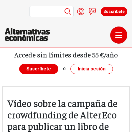
Menú de cuenta de us
Iniciar sesión
Contacto
Suscríbete
Pasar al contenido principal
Accede sin límites desde 55 €/año
o
Suscríbete
Inicia sesión
Vídeo sobre la campaña de
crowdfunding de AlterEco
para publicar un libro de