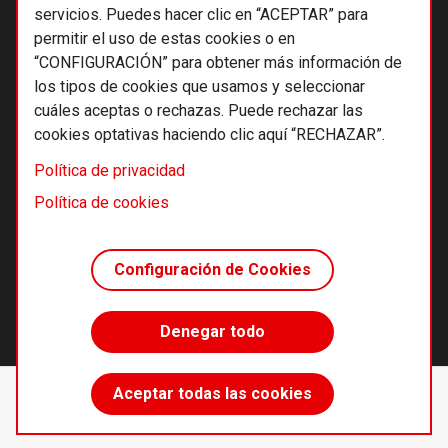
servicios. Puedes hacer clic en “ACEPTAR” para
permitir el uso de estas cookies o en
“CONFIGURACIÓN” para obtener más información de
los tipos de cookies que usamos y seleccionar
cuáles aceptas o rechazas. Puede rechazar las
cookies optativas haciendo clic aquí “RECHAZAR”.
© 2026 Alternativas económicas SCCL
Política de privacidad
Footer
Términos y condiciones de uso
Política de cookies
Política de privacidad
Política de cookies
Configuración de Cookies
Principios editoriales
Transparencia cooperativa
Denegar todo
Accede sin límites
Aceptar todas las cookies
Suscríbete
desde 55 €/año