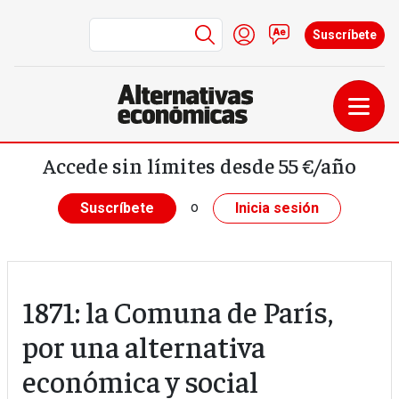
Menú de cuenta de us
Iniciar sesión
Contacto
Suscríbete
Pasar al contenido principal
Accede sin límites desde 55 €/año
o
Suscríbete
Inicia sesión
1871: la Comuna de París,
por una alternativa
económica y social