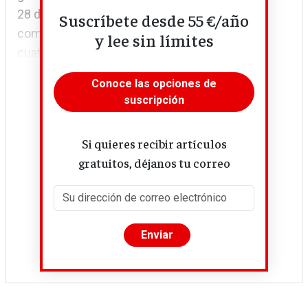
28 de febrero de 1871. Los parisinos más
Suscríbete desde 55 €/año
combativos, que han resistido al sitio durante
y lee sin límites
cuatro meses...
Conoce las opciones de
suscripción
Si quieres recibir artículos
gratuitos, déjanos tu correo