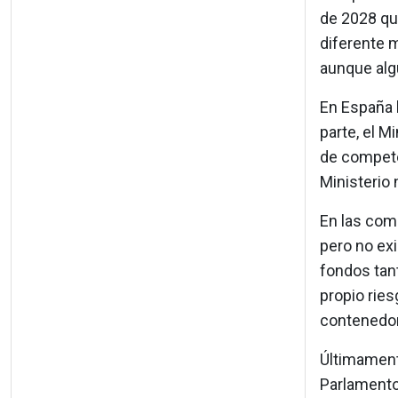
de 2028 qu
diferente m
aunque alg
En España 
parte, el M
de compete
Ministerio
En las com
pero no exi
fondos tan
propio ries
contenedor
Últimament
Parlamento 