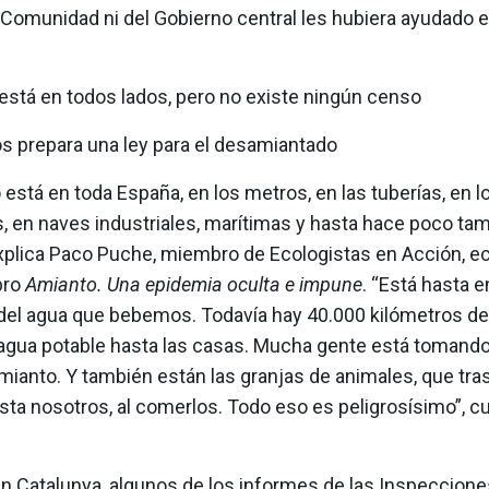
 Comunidad ni del Gobierno central les hubiera ayudado 
está en todos lados, pero no existe ningún censo
 prepara una ley para el desamiantado
 está en toda España, en los metros, en las tuberías, en l
, en naves industriales, marítimas y hasta hace poco tam
xplica Paco Puche, miembro de Ecologistas en Acción, e
ibro
Amianto. Una epidemia oculta e impune
. “Está hasta e
del agua que bebemos. Todavía hay 40.000 kilómetros de
gua potable hasta las casas. Mucha gente está tomando
mianto. Y también están las granjas de animales, que tra
sta nosotros, al comerlos. Todo eso es peligrosísimo”, c
n Catalunya, algunos de los informes de las Inspeccion