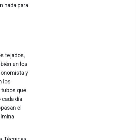
en nada para
os tejados,
bién en los
conomista y
n los
 tubos que
 cada día
spasan el
ulmina
es Técnicas