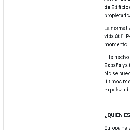
de Edificio
propietario
La normativ
vida útil”.
momento.
“He hecho l
España ya t
No se pued
últimos me
expulsando 
¿QUIÉN E
Europa ha e