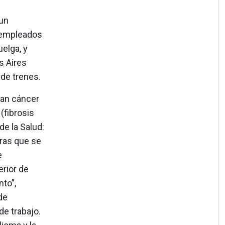
 un
 empleados
elga, y
s Aires
 de trenes.
san cáncer
(fibrosis
e la Salud:
bras que se
e
erior de
to”,
de
e trabajo.