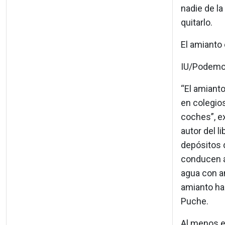
nadie de la
quitarlo.
El amianto 
IU/Podemos
“El amianto
en colegios
coches”, e
autor del l
depósitos 
conducen a
agua con a
amianto ha
Puche.
Al menos e