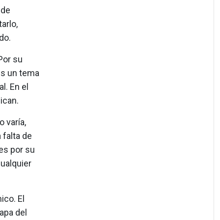
 de
arlo,
do.
Por su
“Es un tema
. En el
ican.
 varía,
 falta de
es por su
cualquier
co. El
apa del