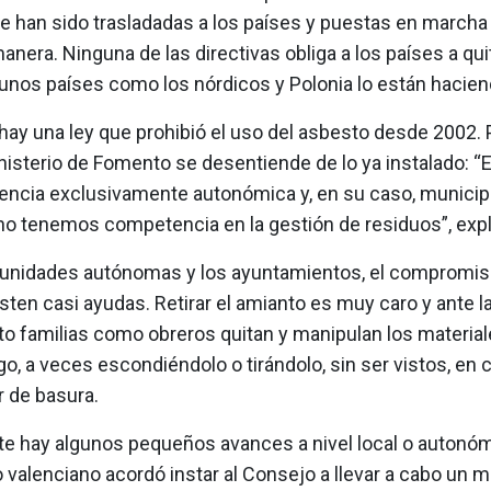
e han sido trasladadas a los países y puestas en marcha
anera. Ninguna de las directivas obliga a los países a quit
unos países como los nórdicos y Polonia lo están hacien
hay una ley que prohibió el uso del asbesto desde 2002. 
inisterio de Fomento se desentiende de lo ya instalado: 
ncia exclusivamente autonómica y, en su caso, municipal
 no tenemos competencia en la gestión de residuos”, expl
unidades autónomas y los ayuntamientos, el compromiso
sten casi ayudas. Retirar el amianto es muy caro y ante la
to familias como obreros quitan y manipulan los material
go, a veces escondiéndolo o tirándolo, sin ser vistos, en 
 de basura.
e hay algunos pequeños avances a nivel local o autonómi
valenciano acordó instar al Consejo a llevar a cabo un m