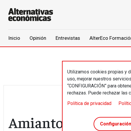
Main navigation
Inicio
Opinión
Entrevistas
AlterEco Formació
Pasar al contenido principal
Utilizamos cookies propias y de
uso, mejorar nuestros servicio
“CONFIGURACIÓN” para obtener 
rechazas. Puede rechazar las 
Política de privacidad
Políti
Amianto, una fibra 
Configuració