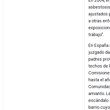
En 2004, el
asbestosis
ajustados p
a otras en
exposicione
trabajo”.
En España 
juzgado da
padres prot
techos de 
Comisiones
hasta el añ
Comunidad,
amianto. L
escándalo a
barrio cuyo