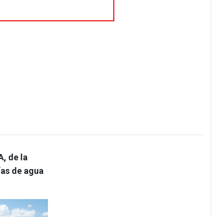
, de la
ías de agua