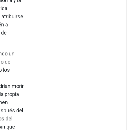
ioma y la
vida
atribuirse
én a
 de
ndo un
po de
o los
rían morir
la propia
enen
espués del
os del
sin que