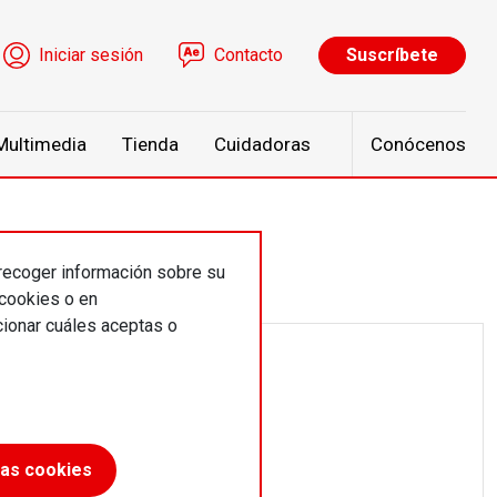
ú de cuenta de usuario
Iniciar sesión
Contacto
Suscríbete
Multimedia
Tienda
Cuidadoras
Conócenos
 recoger información sobre su
 cookies o en
ionar cuáles aceptas o
las cookies