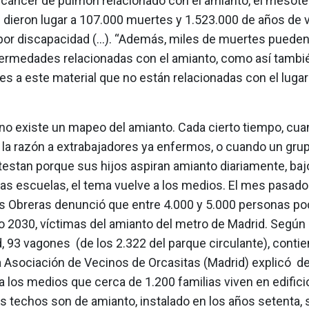
 cáncer de pulmón relacionado con el amianto, el mesotel
 dieron lugar a 107.000 muertes y 1.523.000 de años de 
or discapacidad (...). “Además, miles de muertes pueden 
fermedades relacionadas con el amianto, como así tambi
s a este material que no están relacionadas con el lugar
no existe un mapeo del amianto. Cada cierto tiempo, cua
 la razón a extrabajadores ya enfermos, o cuando un gru
estan porque sus hijos aspiran amianto diariamente, baj
las escuelas, el tema vuelve a los medios. El mes pasado
 Obreras denunció que entre 4.000 y 5.000 personas pod
o 2030, víctimas del amianto del metro de Madrid. Según 
 93 vagones (de los 2.322 del parque circulante), conti
a Asociación de Vecinos de Orcasitas (Madrid) explicó d
 los medios que cerca de 1.200 familias viven en edifici
s techos son de amianto, instalado en los años setenta, 