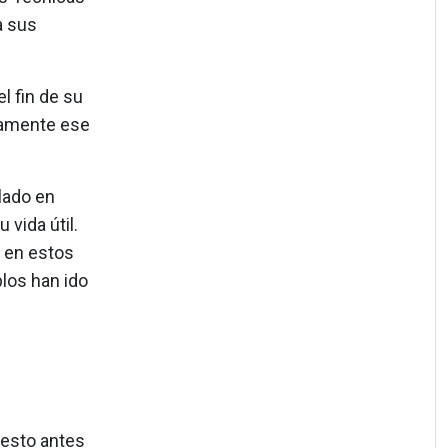
a sus
l fin de su
ctamente ese
lado en
vida útil.
o en estos
los han ido
besto antes