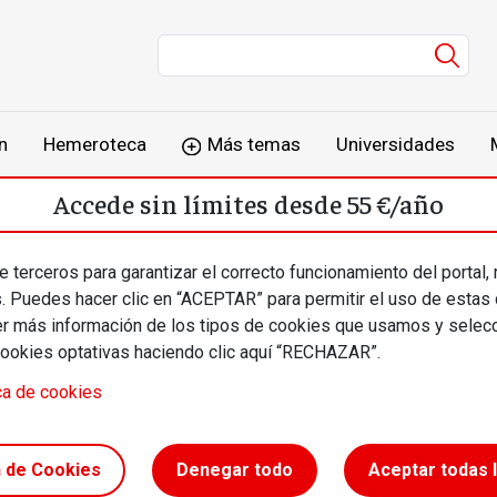
Men
n
Hemeroteca
Más temas
Universidades
Accede sin límites desde 55 €/año
o
Suscríbete
Inicia sesión
 terceros para garantizar el correcto funcionamiento del portal,
s. Puedes hacer clic en “ACEPTAR” para permitir el uso de estas
más información de los tipos de cookies que usamos y selecc
cookies optativas haciendo clic aquí “RECHAZAR”.
ca de cookies
que nos
n de Cookies
Denegar todo
Aceptar todas 