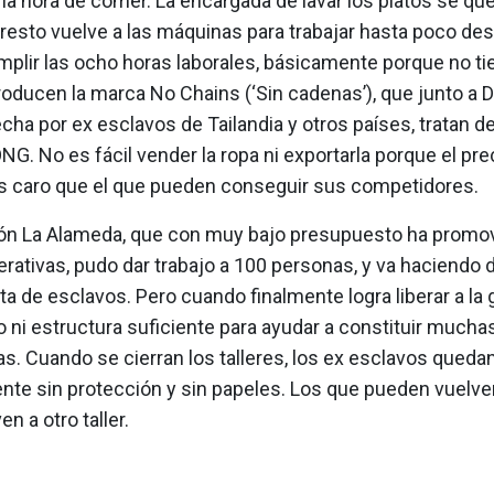
la hora de comer. La encargada de lavar los platos se que
 resto vuelve a las máquinas para trabajar hasta poco de
mplir las ocho horas laborales, básicamente porque no ti
oducen la marca No Chains (‘Sin cadenas’), que junto a D
cha por ex esclavos de Tailandia y otros países, tratan d
NG. No es fácil vender la ropa ni exportarla porque el pre
caro que el que pueden conseguir sus competidores.
ón La Alameda, que con muy bajo presupuesto ha promov
rativas, pudo dar trabajo a 100 personas, y va haciendo
ata de esclavos. Pero cuando finalmente logra liberar a la 
o ni estructura suficiente para ayudar a constituir much
s. Cuando se cierran los talleres, los ex esclavos quedan 
te sin protección y sin papeles. Los que pueden vuelven 
n a otro taller.