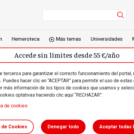
Men
n
Hemeroteca
Más temas
Universidades
Accede sin límites desde 55 €/año
o
Suscríbete
Inicia sesión
 terceros para garantizar el correcto funcionamiento del portal,
s. Puedes hacer clic en “ACEPTAR” para permitir el uso de estas
más información de los tipos de cookies que usamos y selecc
cookies optativas haciendo clic aquí “RECHAZAR”.
ca de cookies
an
n de Cookies
Denegar todo
Aceptar todas 