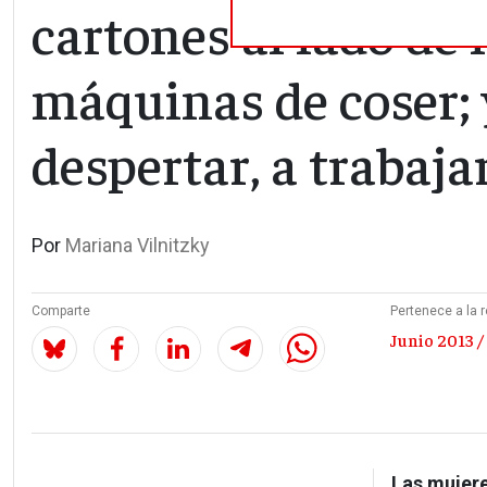
cartones al lado de 
máquinas de coser; 
despertar, a trabaja
Por
Mariana Vilnitzky
Comparte
Pertenece a la r
Junio 2013 /
Las mujere