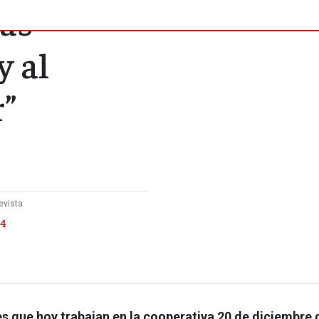
las
y al
r”
evista
 4
s que hoy trabajan en la cooperativa 20 de diciembre