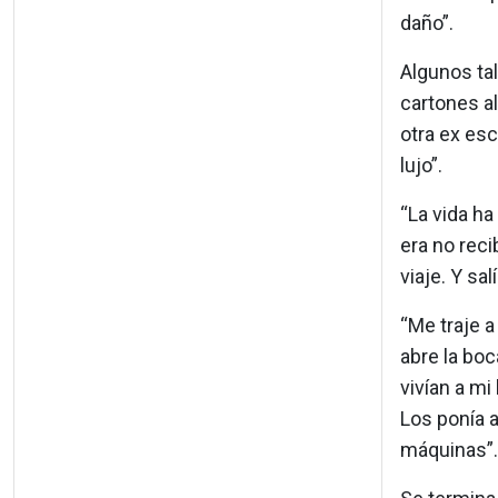
daño”.
Algunos tal
cartones al
otra ex esc
lujo”.
“La vida ha
era no recib
viaje. Y sal
“Me traje a
abre la boc
vivían a mi
Los ponía a
máquinas”.