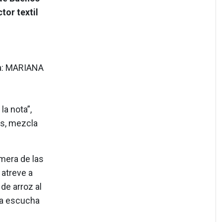
tor textil
ía: MARIANA
a nota”,
es, mezcla
imera de las
 atreve a
de arroz al
 la escucha