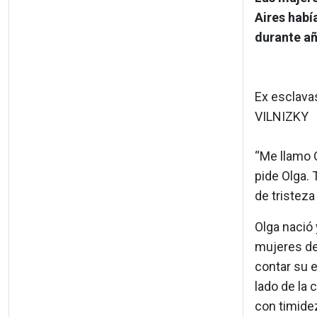
Aires habí
durante añ
Ex esclava
VILNIZKY
“Me llamo O
pide Olga. 
de tristeza 
Olga nació 
mujeres de 
contar su e
lado de la 
con timide