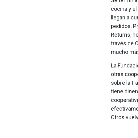
Se termina 
cocina y el
llegan a cu
pedidos. Pr
Returns, he
través de O
mucho más 
La Fundaci
otras coope
sobre la tr
tiene diner
cooperativa
efectivamen
Otros vuelve