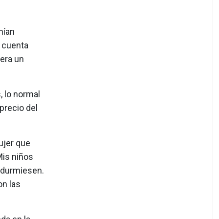
nían
, cuenta
 era un
, lo normal
 precio del
ujer que
Mis niños
e durmiesen.
on las