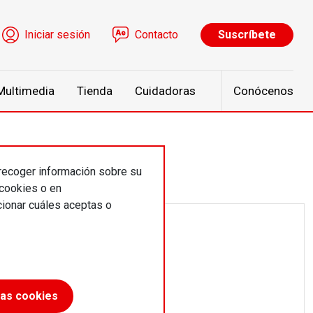
ú de cuenta de usuario
Iniciar sesión
Contacto
Suscríbete
Multimedia
Tienda
Cuidadoras
Conócenos
 recoger información sobre su
 cookies o en
ionar cuáles aceptas o
las cookies