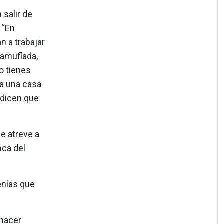
 salir de
 “En
n a trabajar
camuflada,
o tienes
 a una casa
 dicen que
se atreve a
nca del
enías que
 hacer