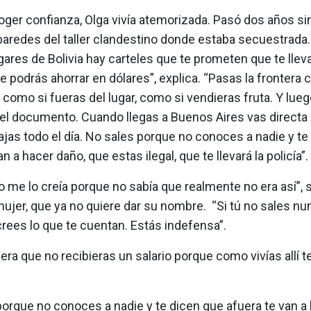
ger confianza, Olga vivía atemorizada. Pasó dos años sin
paredes del taller clandestino donde estaba secuestrada.
res de Bolivia hay carteles que te prometen que te lleva
e podrás ahorrar en dólares”, explica. “Pasas la frontera 
omo si fueras del lugar, como si vendieras fruta. Y lueg
 el documento. Cuando llegas a Buenos Aires vas directa
jas todo el día. No sales porque no conoces a nadie y te
n a hacer daño, que estas ilegal, que te llevará la policía”.
Yo me lo creía porque no sabía que realmente no era así”, 
mujer, que ya no quiere dar su nombre. “Si tú no sales nu
crees lo que te cuentan. Estás indefensa”.
era que no recibieras un salario porque como vivías allí t
orque no conoces a nadie y te dicen que afuera te van a