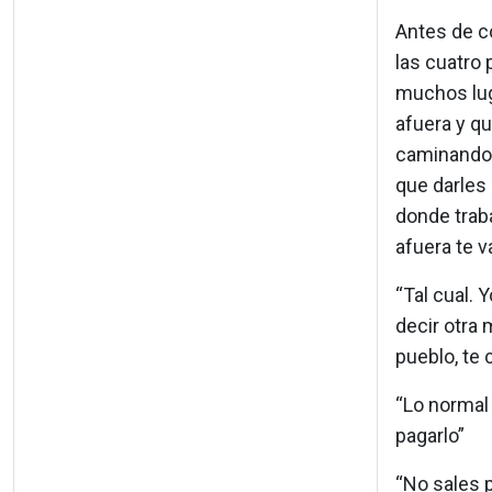
Antes de co
las cuatro 
muchos luga
afuera y qu
caminando c
que darles
donde traba
afuera te va
“Tal cual. 
decir otra 
pueblo, te 
“Lo normal 
pagarlo”
“No sales p