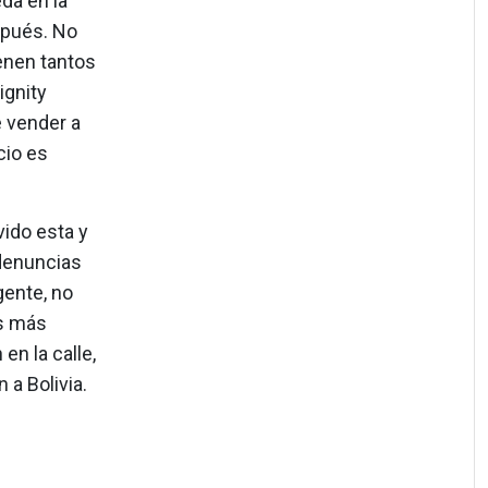
da en la
spués. No
enen tantos
ignity
e vender a
cio es
ido esta y
 denuncias
gente, no
as más
en la calle,
a Bolivia.