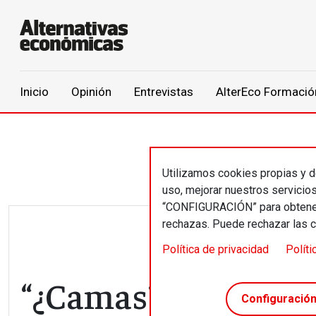
Main navigation
Inicio
Opinión
Entrevistas
AlterEco Formació
Pasar al contenido principal
Utilizamos cookies propias y de
uso, mejorar nuestros servicio
“CONFIGURACIÓN” para obtener 
rechazas. Puede rechazar las 
Política de privacidad
Políti
“¿Camas? Nos poní
Configuració