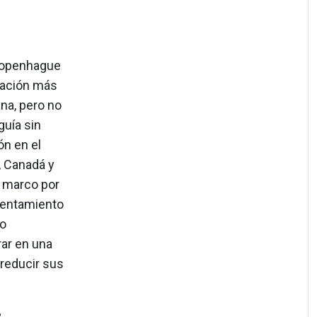
 Copenhague
gación más
na, pero no
guía sin
ón en el
, Canadá y
e marco por
alentamiento
lo
rar en una
reducir sus
e