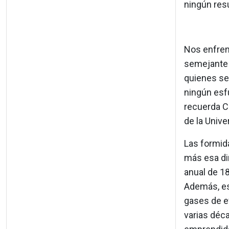
ningún resu
Nos enfren
semejante 
quienes se 
ningún esf
recuerda Ch
de la Unive
Las formid
más esa di
anual de 1
Además, es
gases de e
varias déc