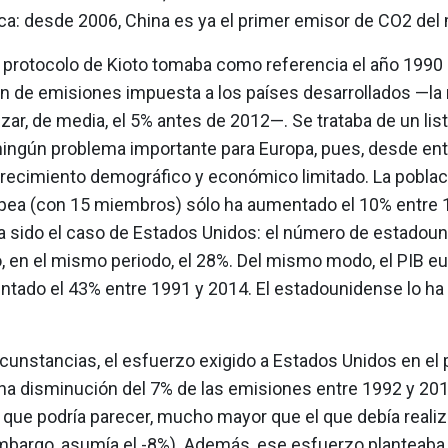
ca: desde 2006, China es ya el primer emisor de CO2 del
 protocolo de Kioto tomaba como referencia el año 1990 
n de emisiones impuesta a los países desarrollados —la
zar, de media, el 5% antes de 2012—. Se trataba de un lis
ningún problema importante para Europa, pues, desde en
crecimiento demográfico y económico limitado. La poblaci
pea (con 15 miembros) sólo ha aumentado el 10% entre 
a sido el caso de Estados Unidos: el número de estadou
 en el mismo periodo, el 28%. Del mismo modo, el PIB e
ntado el 43% entre 1991 y 2014. El estadounidense lo ha
cunstancias, el esfuerzo exigido a Estados Unidos en el 
na disminución del 7% de las emisiones entre 1992 y 2014
 que podría parecer, mucho mayor que el que debía reali
embargo, asumía el ­-8%). Además, ese esfuerzo planteab