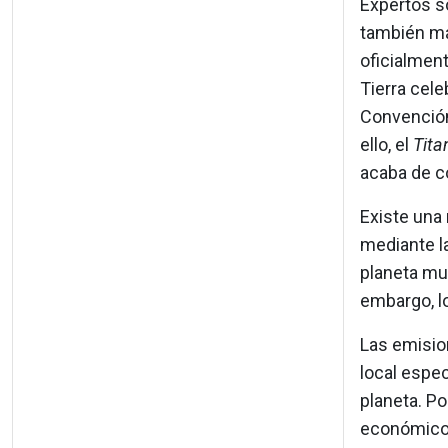
Expertos so
también má
oficialment
Tierra cele
Convención
ello, el
Tita
acaba de co
Existe una
mediante l
planeta muy
embargo, lo
Las emisio
local espec
planeta. Po
económico,