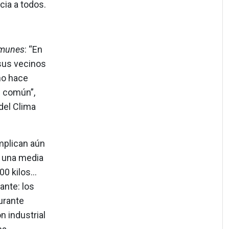
cia a todos.
omunes
: “En
 sus vecinos
o hace
n común”,
del Clima
mplican aún
 una media
 kilos...
ante: los
urante
 industrial