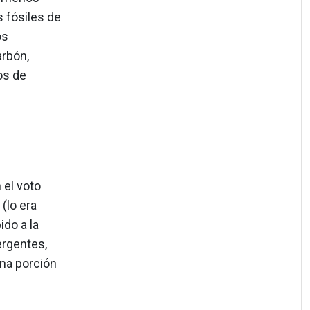
 fósiles de
os
rbón,
os de
 el voto
(lo era
ido a la
ergentes,
una porción