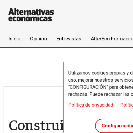
Main navigation
Inicio
Opinión
Entrevistas
AlterEco Formació
Pasar al contenido principal
Utilizamos cookies propias y de
uso, mejorar nuestros servicio
“CONFIGURACIÓN” para obtener 
rechazas. Puede rechazar las 
Política de privacidad
Políti
Construir sobre las
Configuració