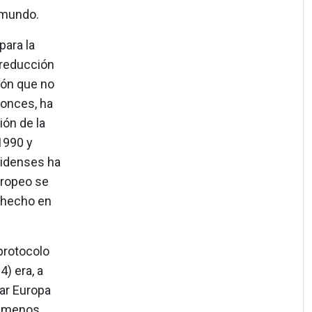
 mundo.
para la
 reducción
tón que no
tonces, ha
ón de la
1990 y
nidenses ha
uropeo se
 hecho en
protocolo
) era, a
zar Europa
a menos