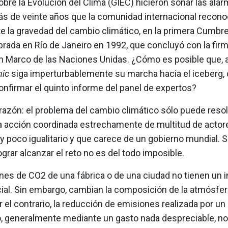
bre la Evolución del Clima (GIEC) hicieron sonar las ala
s de veinte años que la comunidad internacional recono
e la gravedad del cambio climático, en la primera Cumbre
brada en Río de Janeiro en 1992, que concluyó con la fir
 Marco de las Naciones Unidas. ¿Cómo es posible que, 
nic
siga imperturbablemente su marcha hacia el iceberg
nfirmar el quinto informe del panel de expertos?
 razón: el problema del cambio climático sólo puede reso
a acción coordinada estrechamente de multitud de actor
 poco igualitario y que carece de un gobierno mundial. S
grar alcanzar el reto no es del todo imposible.
nes de CO2 de una fábrica o de una ciudad no tienen un 
ial. Sin embargo, cambian la composición de la atmósfer
r el contrario, la reducción de emisiones realizada por un
 generalmente mediante un gasto nada despreciable, no