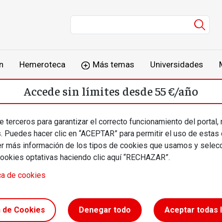
Men
n
Hemeroteca
Más temas
Universidades
Accede sin límites desde 55 €/año
o
Suscríbete
Inicia sesión
 terceros para garantizar el correcto funcionamiento del portal,
s. Puedes hacer clic en “ACEPTAR” para permitir el uso de estas
más información de los tipos de cookies que usamos y selecc
cookies optativas haciendo clic aquí “RECHAZAR”.
ca de cookies
 ruinas de
n de Cookies
Denegar todo
Aceptar todas 