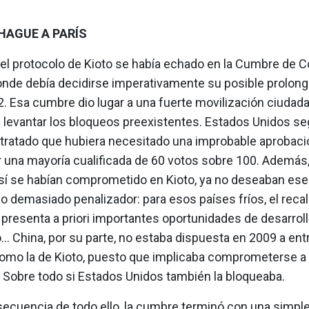
HAGUE A PARÍS
del protocolo de Kioto se había echado en la Cumbre de
onde debía decidirse imperativamente su posible prolon
2. Esa cumbre dio lugar a una fuerte movilización ciudada
 levantar los bloqueos preexistentes. Estados Unidos se
 tratado que hubiera necesitado una improbable aprobaci
 una mayoría cualificada de 60 votos sobre 100. Además
 sí se habían comprometido en Kioto, ya no deseaban es
o demasiado penalizador: para esos países fríos, el rec
 presenta a priori importantes oportunidades de desarrol
. China, por su parte, no estaba dispuesta en 2009 a ent
omo la de Kioto, puesto que implicaba comprometerse a 
 Sobre todo si Estados Unidos también la bloqueaba.
cuencia de todo ello, la cumbre terminó con una simpl