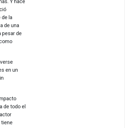
rmas. Y hace
ció
 de la
ma de una
a pesar de
, como
lverse
es en un
in
impacto
a de todo el
 actor
 tiene