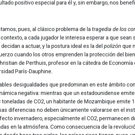
ltado positivo especial para él y, sin embargo, nos benefi
tamos, pues, al clásico problema de la
tragedia de los c
contexto, a cada jugador le interesa esperar a que sean
decidan a actuar, y la postura ideal es la del
polizón
que n
uerzo cuando los otros emprenden la protección del bie
ristian de Perthuis, profesor en la cátedra de Economía 
rsidad París-Dauphine.
ables desigualdades que predominan en este ámbito co
námica negativa: mientras que un estadounidense emite
8 toneladas de CO2, un habitante de Mozambique emite 100
as diferencias no deben únicamente valorarse en el inst
fecto invernadero, especialmente el CO2, permanecen d
adas en la atmósfera. Como consecuencia de la revolución