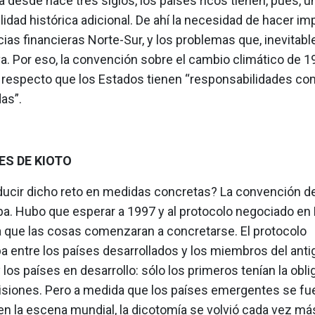
desde hace tres siglos, los países ricos tienen, pues, u
idad histórica adicional. De ahí la necesidad de hacer im
ias financieras Norte-Sur, y los problemas que, inevitab
va. Por eso, la convención sobre el cambio climático de 1
l respecto que los Estados tienen “responsabilidades c
as”.
ES DE KIOTO
ucir dicho reto en medidas concretas? La convención de
a. Hubo que esperar a 1997 y al protocolo negociado en 
a que las cosas comenzaran a concretarse. El protocolo
a entre los países desarrollados y los miembros del ant
y los países en desarrollo: sólo los primeros tenían la obl
isiones. Pero a medida que los países emergentes se fu
en la escena mundial, la dicotomía se volvió cada vez má