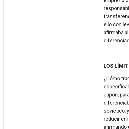
emprendida 
responsabil
transferenc
ello conlle
afirmaba a
diferenciad
LOS LÍMIT
¿Cómo trad
especificab
Japón, par
diferenciab
soviético, 
reducir em
afirmando 