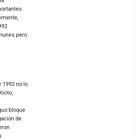
na
portantes
lemente,
992
omunes pero
 1992 no lo
Kioto,
iguo bloque
igación de
eron
s