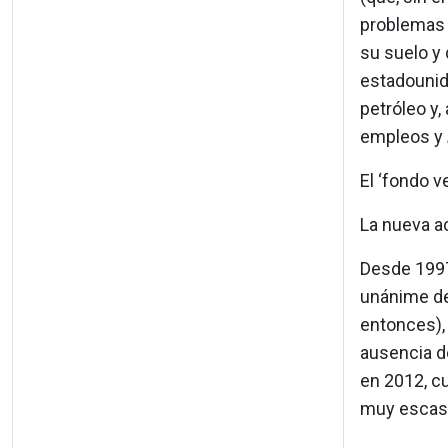
problemas 
su suelo y
estadounid
petróleo y,
empleos y
El ‘fondo v
La nueva a
Desde 1997
unánime de
entonces), 
ausencia d
en 2012, c
muy escasa