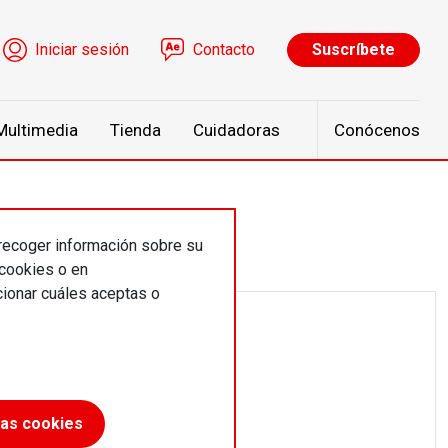
ú de cuenta de usuario
Iniciar sesión
Contacto
Suscríbete
Multimedia
Tienda
Cuidadoras
Conócenos
 recoger información sobre su
 cookies o en
ionar cuáles aceptas o
las cookies