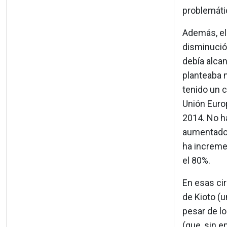
problemáti
Además, el
disminució
debía alcan
planteaba 
tenido un 
Unión Euro
2014. No h
aumentado,
ha increme
el 80%.
En esas cir
de Kioto (u
pesar de lo
(que, sin 