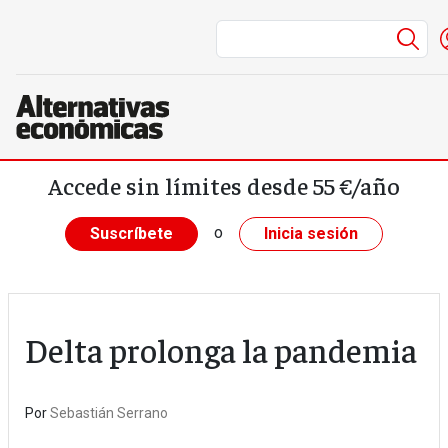
Me
Pasar al contenido principal
Accede sin límites desde 55 €/año
o
Suscríbete
Inicia sesión
Delta prolonga la pandemia
Por
Sebastián Serrano