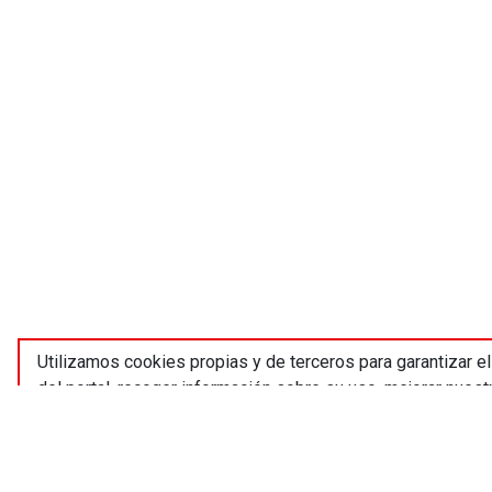
Utilizamos cookies propias y de terceros para garantizar e
del portal, recoger información sobre su uso, mejorar nues
clic en “ACEPTAR” para permitir el uso de estas cookies 
obtener más información de los tipos de cookies que usam
aceptas o rechazas. Puede rechazar las cookies optativas 