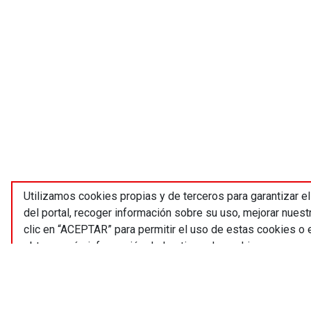
Utilizamos cookies propias y de terceros para garantizar e
del portal, recoger información sobre su uso, mejorar nues
clic en “ACEPTAR” para permitir el uso de estas cookies 
obtener más información de los tipos de cookies que usam
aceptas o rechazas. Puede rechazar las cookies optativas 
“RECHAZAR”.
Política de privacidad