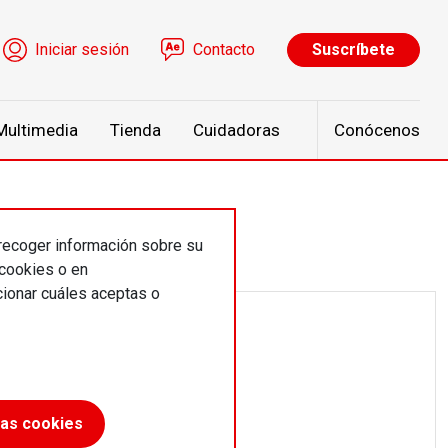
ú de cuenta de usuario
Iniciar sesión
Contacto
Suscríbete
Multimedia
Tienda
Cuidadoras
Conócenos
 recoger información sobre su
 cookies o en
ionar cuáles aceptas o
las cookies