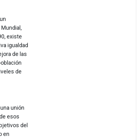
 un
 Mundial,
0, existe
iva igualdad
jora de las
población
iveles de
 una unión
 de esos
objetivos del
o en