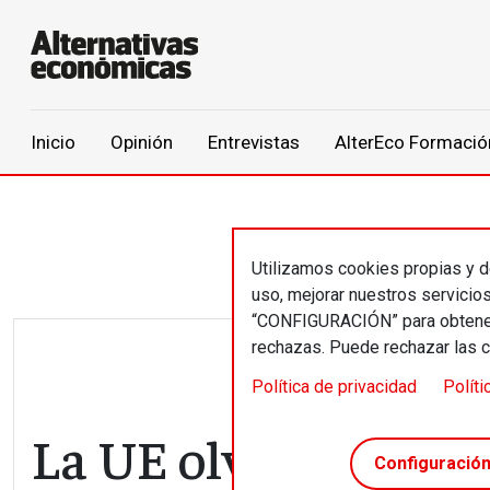
Main navigation
Inicio
Opinión
Entrevistas
AlterEco Formació
Pasar al contenido principal
Utilizamos cookies propias y de
uso, mejorar nuestros servicio
“CONFIGURACIÓN” para obtener 
rechazas. Puede rechazar las 
Política de privacidad
Políti
La UE olvida una se
Configuració