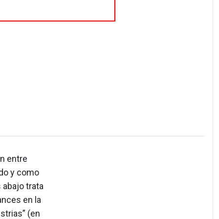
ón entre
odo y como
 abajo trata
ances en la
strias” (en