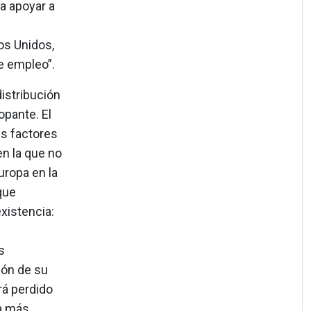
ía apoyar a
os Unidos,
e empleo”.
istribución
opante. El
s factores
n la que no
ropa en la
que
xistencia:
s
ión de su
rá perdido
ía más