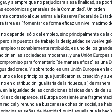
ar, y siempre que no perjudicara a esa finalidad, se podr
icas económicas generales de la Comunidad”. Un orden
nte contrario al que anima a la Reserva Federal de Estad
ra tarea es “fomentar de forma eficaz un nivel máximo d
 no depende sólo del empleo, sino principalmente de la d
, pero sin puestos de trabajo, la desigualdad se vuelve gal
 empleo razonablemente retribuido, es uno de los grande
ación en las sociedades modernas, y una Unión Europea e
compromiso para fomentarlo “de manera eficaz” es una Eu
gualdad crece. Y sobre todo, es una Unión Europea en la 
uno de los principios que justificaron su creación y su e
 no en distribución igualitaria de la riqueza, sí, de manera
e, en la igualdad de las condiciones básicas de vida de su
. Si eso desaparece, si Europa consiente una fragmentac
tan radical y renuncia a buscar esa cohesión social, se hab
principales señas de identidad, quizá aquella que la hac