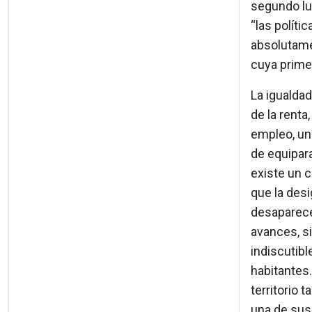
segundo lug
“las polít
absolutame
cuya prime
La igualdad
de la renta
empleo, un
de equipar
existe un 
que la desi
desaparece 
avances, si
indiscutibl
habitantes
territorio 
una de sus 