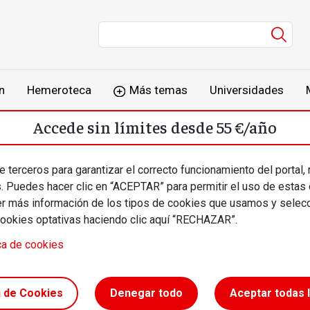
Men
n
Hemeroteca
Más temas
Universidades
Accede sin límites desde 55 €/año
o
Suscríbete
Inicia sesión
 terceros para garantizar el correcto funcionamiento del portal,
s. Puedes hacer clic en “ACEPTAR” para permitir el uso de estas
más información de los tipos de cookies que usamos y selecc
cookies optativas haciendo clic aquí “RECHAZAR”.
ca de cookies
ña de
n de Cookies
Denegar todo
Aceptar todas 