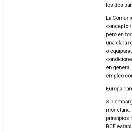
los dos paí
La Comunid
concepto re
pero en tod
una clara r
o equiparac
condicione
en general,
empleo com
Europa cam
Sin embargo
monetaria,
principios f
BCE estable