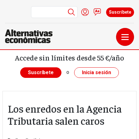
Menú de cuenta de us
Iniciar sesión
Contacto
Suscríbete
Pasar al contenido principal
Accede sin límites desde 55 €/año
o
Suscríbete
Inicia sesión
Los enredos en la Agencia
Tributaria salen caros