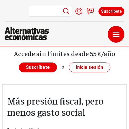
Menú de cuenta de us
Iniciar sesión
Contacto
Suscríbete
Pasar al contenido principal
Accede sin límites desde 55 €/año
o
Suscríbete
Inicia sesión
Más presión fiscal, pero
menos gasto social