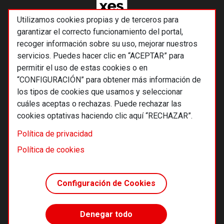
Utilizamos cookies propias y de terceros para
garantizar el correcto funcionamiento del portal,
recoger información sobre su uso, mejorar nuestros
servicios. Puedes hacer clic en “ACEPTAR” para
permitir el uso de estas cookies o en
“CONFIGURACIÓN” para obtener más información de
los tipos de cookies que usamos y seleccionar
cuáles aceptas o rechazas. Puede rechazar las
cookies optativas haciendo clic aquí “RECHAZAR”.
© 2026 Alternativas económicas SCCL
Política de privacidad
Footer
Términos y condiciones de uso
Política de cookies
Política de privacidad
Política de cookies
Configuración de Cookies
Principios editoriales
Transparencia cooperativa
Denegar todo