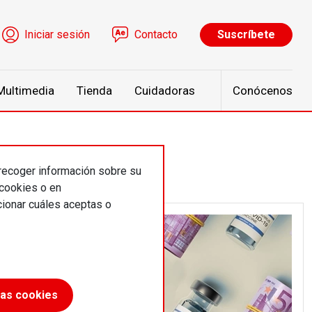
ú de cuenta de usuario
Iniciar sesión
Contacto
Suscríbete
Multimedia
Tienda
Cuidadoras
Conócenos
 recoger información sobre su
 cookies o en
ionar cuáles aceptas o
las cookies