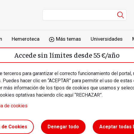
Men
n
Hemeroteca
Más temas
Universidades
Accede sin límites desde 55 €/año
o
Suscríbete
Inicia sesión
 terceros para garantizar el correcto funcionamiento del portal,
s. Puedes hacer clic en “ACEPTAR” para permitir el uso de estas
más información de los tipos de cookies que usamos y selecc
cookies optativas haciendo clic aquí “RECHAZAR”.
ca de cookies
atorios y
n de Cookies
Denegar todo
Aceptar todas 