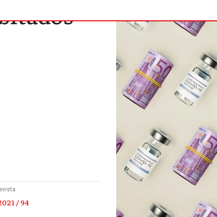
bitados
evista
021 / 94