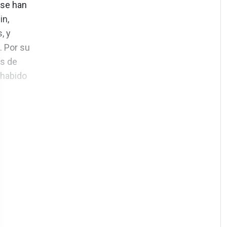
 se han
in,
, y
. Por su
es de
 habido