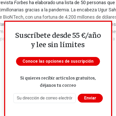
 revista
Forbes
ha elaborado una lista de 50 personas que
millonarias gracias a la pandemia. La encabeza Ugur Sah
e BioNTech, con una fortuna de 4.200 millones de dólares
ncel, director ejecutivo de Moderna, con 4.100 millones
m International ha estudiado las empresas: 5.000 millon
Suscríbete desde 55 €/año
 para Moderna y 4.000 millones para Pfizer-BioNtech. ¡Ha
y lee sin límites
Conoce las opciones de suscripción
Si quieres recibir artículos gratuitos,
déjanos tu correo