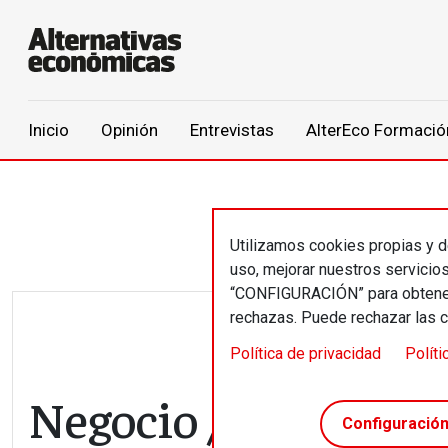
Main navigation
Inicio
Opinión
Entrevistas
AlterEco Formació
Pasar al contenido principal
Utilizamos cookies propias y de
uso, mejorar nuestros servicio
“CONFIGURACIÓN” para obtener 
rechazas. Puede rechazar las 
Política de privacidad
Políti
Negocio // Los labor
Configuració