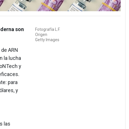
oderna son
Fotografía
L.F.
Origen
Getty Images
s de ARN
 la lucha
ioNTech y
ficaces.
te: para
lares, y
s las