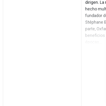
dirigen. La
hecho multi
fundador d
Stéphane Ba
parte, Oxfa
beneficios
épocas...