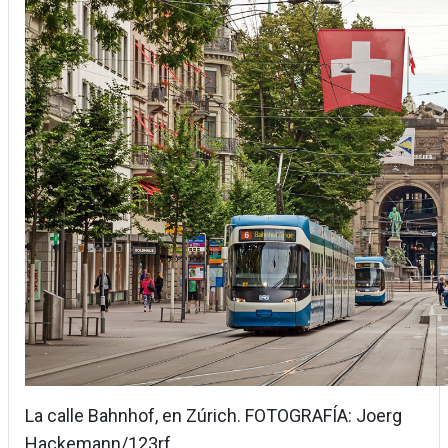
La calle Bahnhof, en Zúrich. FOTOGRAFÍA: Joerg
Hackemann/123rf