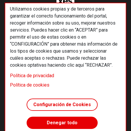
Utilizamos cookies propias y de terceros para
garantizar el correcto funcionamiento del portal,
recoger información sobre su uso, mejorar nuestros
servicios. Puedes hacer clic en “ACEPTAR” para
permitir el uso de estas cookies o en
“CONFIGURACIÓN” para obtener más información de
los tipos de cookies que usamos y seleccionar
cuáles aceptas o rechazas. Puede rechazar las
cookies optativas haciendo clic aquí “RECHAZAR”.
© 2026 Alternativas económicas SCCL
Política de privacidad
Footer
Términos y condiciones de uso
Política de cookies
Política de privacidad
Política de cookies
Configuración de Cookies
Principios editoriales
Transparencia cooperativa
Denegar todo