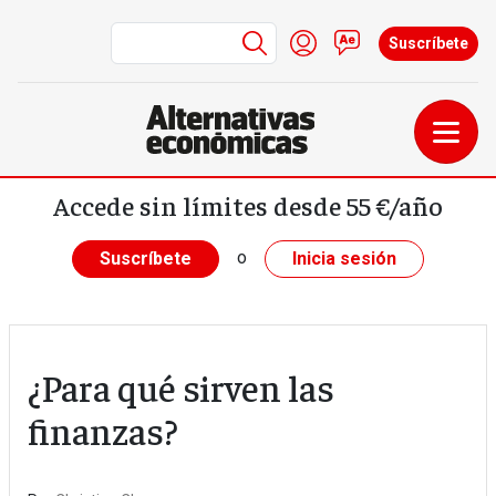
Menú de cuenta de us
Iniciar sesión
Contacto
Suscríbete
Pasar al contenido principal
Accede sin límites desde 55 €/año
o
Suscríbete
Inicia sesión
¿Para qué sirven las
finanzas?