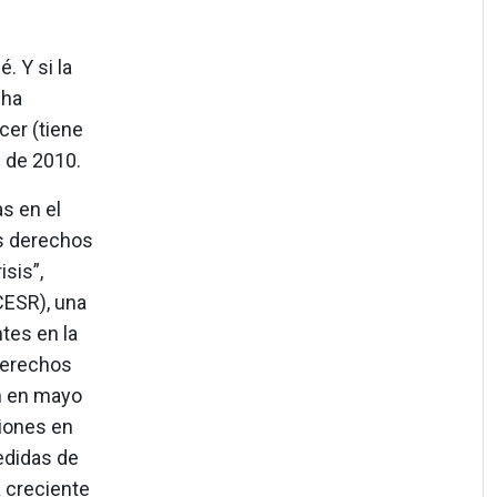
. Y si la
 ha
er (tiene
s de 2010.
s en el
os derechos
sis”,
CESR), una
tes en la
derechos
n en mayo
iones en
edidas de
a creciente