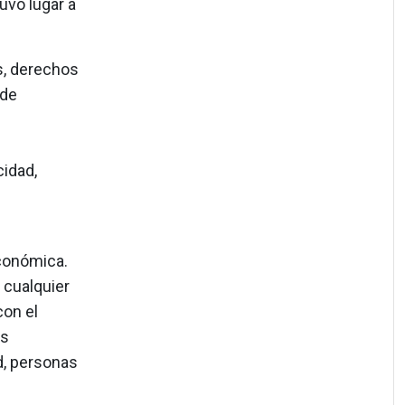
uvo lugar a
as, derechos
 de
idad,
económica.
 cualquier
con el
os
d, personas