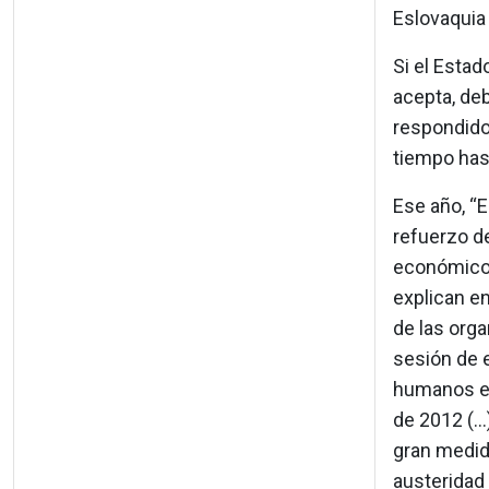
Eslovaquia
Si el Estad
acepta, de
respondido
tiempo hast
Ese año, “
refuerzo d
económicos
explican e
de las org
sesión de 
humanos en
de 2012 (.
gran medid
austeridad 