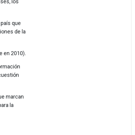
ses, los
 país que
iones de la
e en 2010).
formación
cuestión
ue marcan
ara la