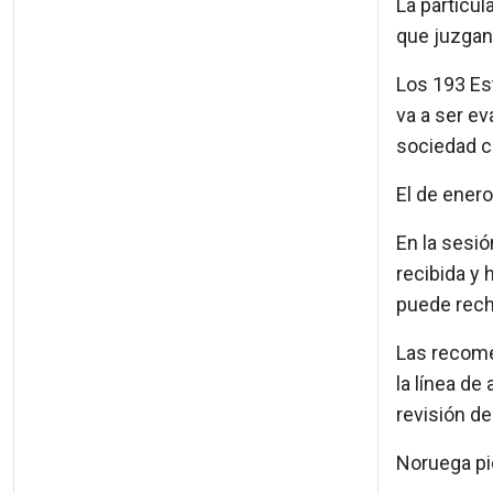
La particul
que juzgan
Los 193 Es
va a ser ev
sociedad ci
El de ener
En la sesi
recibida y
puede recha
Las recom
la línea de
revisión de
Noruega pi