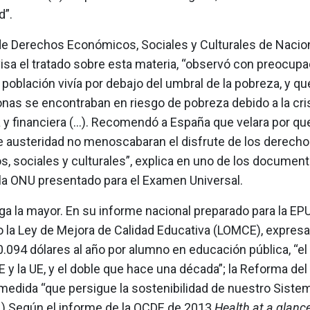
d”.
de Derechos Económicos, Sociales y Culturales de Nacio
isa el tratado sobre esta materia, “observó con preocupa
 población vivía por debajo del umbral de la pobreza, y 
nas se encontraban en riesgo de pobreza debido a la cri
 financiera (...). Recomendó a España que velara por que
 austeridad no menoscabaran el disfrute de los derech
, sociales y culturales”, explica en uno de los document
la ONU presentado para el Examen Universal.
ga la mayor. En su informe nacional preparado para la E
 la Ley de Mejora de Calidad Educativa (LOMCE), expres
0.094 dólares al año por alumno en educación pública, “e
 y la UE, y el doble que hace una década”; la Reforma de
 medida “que persigue la sostenibilidad de nuestro Siste
..) Según el informe de la OCDE de 2013
Health at a glanc