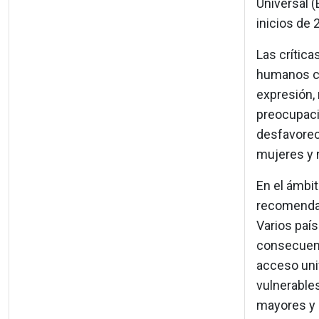
Universal 
inicios de 
Las crítica
humanos civ
expresión, 
preocupaci
desfavorec
mujeres y 
En el ámbit
recomendac
Varios paí
consecuenc
acceso univ
vulnerable
mayores y 