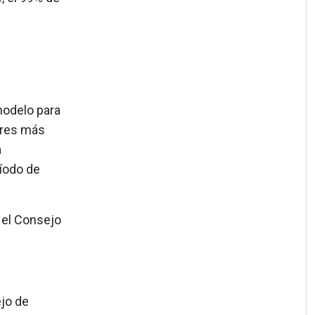
modelo para
ores más
a
ríodo de
 el Consejo
jo de