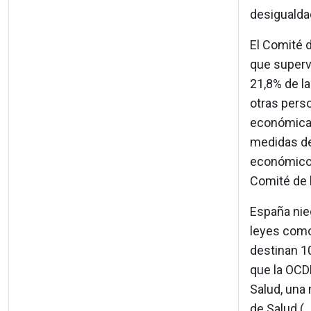
desigualda
El Comité 
que superv
21,8% de la
otras perso
económica y
medidas de
económicos
Comité de 
España nie
leyes como
destinan 1
que la OCDE
Salud, una
de Salud (.