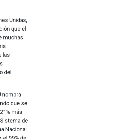
nes Unidas,
ción que el
que muchas
sis
 las
os
o del
PU nombra
ando que se
l 21% más
l Sistema de
ma Nacional
e
, el 99% de