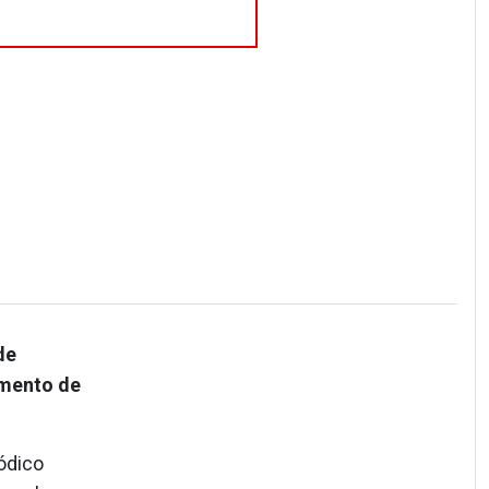
de
umento de
iódico