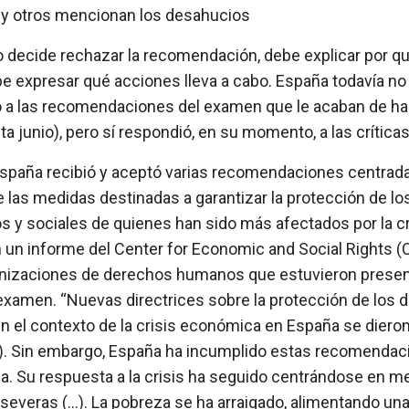
 y otros mencionan los desahucios
o decide rechazar la recomendación, debe explicar por qué
be expresar qué acciones lleva a cabo. España todavía no
 a las recomendaciones del examen que le acaban de hac
a junio), pero sí respondió, en su momento, a las crítica
España recibió y aceptó varias recomendaciones centrada
e las medidas destinadas a garantizar la protección de l
 y sociales de quienes han sido más afectados por la cri
n un informe del Center for Economic and Social Rights (
anizaciones de derechos humanos que estuvieron presen
examen. “Nuevas directrices sobre la protección de los 
 el contexto de la crisis económica en España se diero
..). Sin embargo, España ha incumplido estas recomendac
a. Su respuesta a la crisis ha seguido centrándose en m
severas (...). La pobreza se ha arraigado, alimentando un