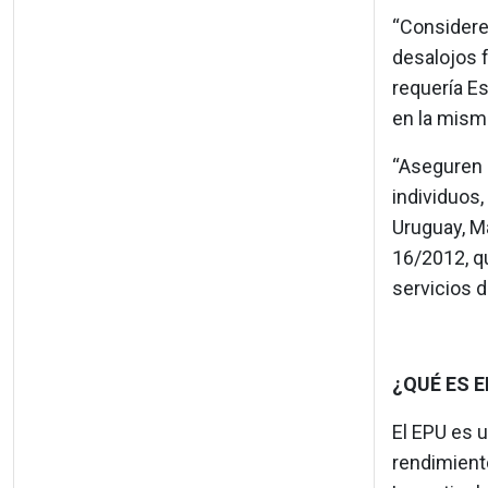
“Considere
desalojos 
requería Es
en la mism
“Aseguren e
individuos,
Uruguay, Ma
16/2012, q
servicios d
¿QUÉ ES E
El EPU es 
rendimient