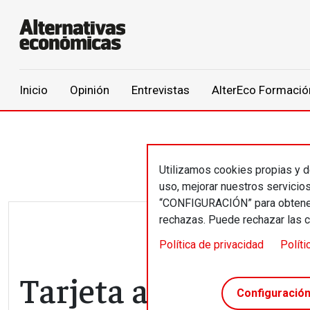
Main navigation
Inicio
Opinión
Entrevistas
AlterEco Formació
Pasar al contenido principal
Utilizamos cookies propias y de
uso, mejorar nuestros servicio
“CONFIGURACIÓN” para obtener 
rechazas. Puede rechazar las 
Política de privacidad
Políti
Tarjeta amarilla a 
Configuració