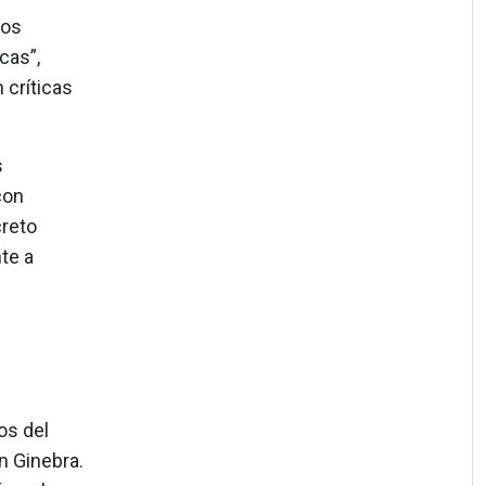
los
cas”,
 críticas
s
con
creto
te a
os del
n Ginebra.