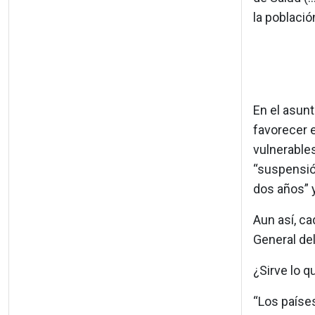
la població
En el asun
favorecer e
vulnerable
“suspensión
dos años” y
Aun así, c
General del
¿Sirve lo q
“Los paíse