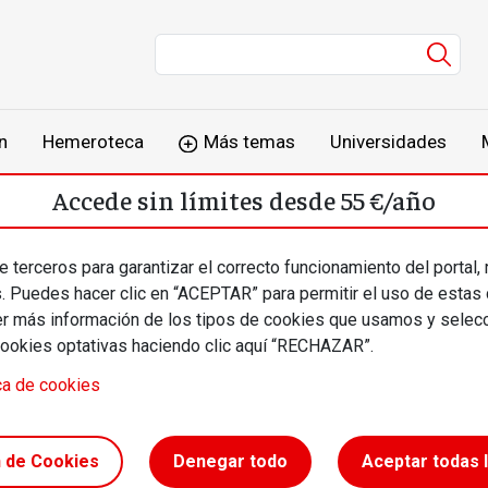
Men
n
Hemeroteca
Más temas
Universidades
Accede sin límites desde 55 €/año
o
Suscríbete
Inicia sesión
 terceros para garantizar el correcto funcionamiento del portal,
s. Puedes hacer clic en “ACEPTAR” para permitir el uso de estas
más información de los tipos de cookies que usamos y selecc
cookies optativas haciendo clic aquí “RECHAZAR”.
ca de cookies
España en
n de Cookies
Denegar todo
Aceptar todas 