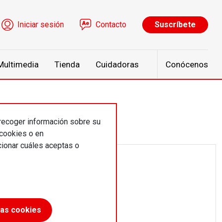
ú de cuenta de usuario
Iniciar sesión
Contacto
Suscríbete
Multimedia
Tienda
Cuidadoras
Conócenos
 recoger información sobre su
 cookies o en
ionar cuáles aceptas o
las cookies