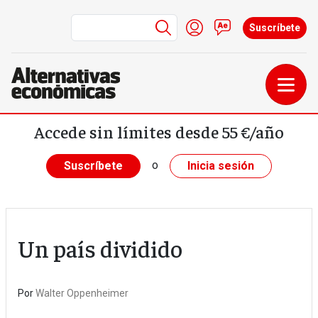
Menú de cuenta de us
Iniciar sesión
Contacto
Suscríbete
Pasar al contenido principal
Accede sin límites desde 55 €/año
o
Suscríbete
Inicia sesión
Un país dividido
Por
Walter Oppenheimer