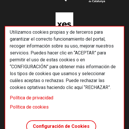
Utilizamos cookies propias y de terceros para
garantizar el correcto funcionamiento del portal,
recoger información sobre su uso, mejorar nuestros
servicios. Puedes hacer clic en “ACEPTAR” para
permitir el uso de estas cookies o en
“CONFIGURACIÓN” para obtener más información de
los tipos de cookies que usamos y seleccionar
cuáles aceptas o rechazas. Puede rechazar las
cookies optativas haciendo clic aquí “RECHAZAR”.
© 2026 Alternativas económicas SCCL
Política de privacidad
Footer
Términos y condiciones de uso
Política de cookies
Política de privacidad
Política de cookies
Configuración de Cookies