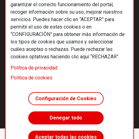
garantizar el correcto funcionamiento del portal,
recoger información sobre su uso, mejorar nuestros
servicios. Puedes hacer clic en “ACEPTAR” para
permitir el uso de estas cookies o en
“CONFIGURACIÓN” para obtener más información de
los tipos de cookies que usamos y seleccionar
cuáles aceptas o rechazas. Puede rechazar las
cookies optativas haciendo clic aquí “RECHAZAR”.
© 2026 Alternativas económicas SCCL
Política de privacidad
Footer
Términos y condiciones de uso
Política de cookies
Política de privacidad
Política de cookies
Configuración de Cookies
Principios editoriales
Transparencia cooperativa
Denegar todo
Accede sin límites
Aceptar todas las cookies