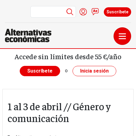
Menú de cuenta de us
Iniciar sesión
Contacto
Suscríbete
Pasar al contenido principal
Accede sin límites desde 55 €/año
o
Suscríbete
Inicia sesión
1 al 3 de abril // Género y
comunicación