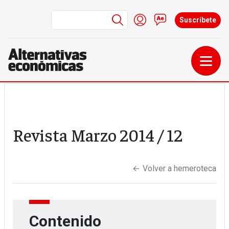
Menú de cuenta de us
Iniciar sesión
Contacto
Suscríbete
Pasar al contenido principal
Revista
Marzo 2014
/ 12
←
Volver a hemeroteca
Contenido