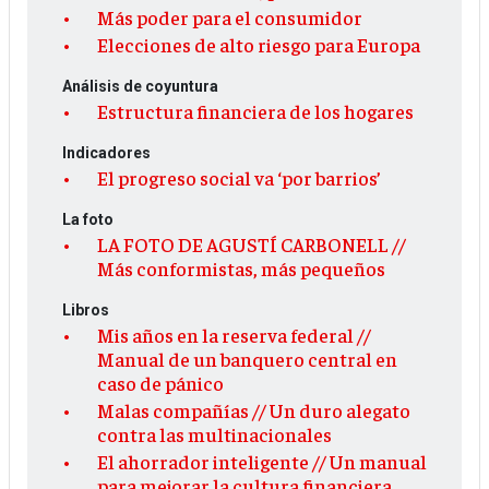
Más poder para el consumidor
Elecciones de alto riesgo para Europa
Análisis de coyuntura
Estructura financiera de los hogares
Indicadores
El progreso social va ‘por barrios’
La foto
LA FOTO DE AGUSTÍ CARBONELL //
Más conformistas, más pequeños
Libros
Mis años en la reserva federal //
Manual de un banquero central en
caso de pánico
Malas compañías // Un duro alegato
contra las multinacionales
El ahorrador inteligente // Un manual
para mejorar la cultura financiera