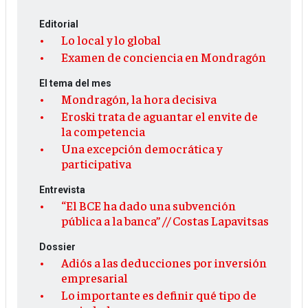
Editorial
Lo local y lo global
Examen de conciencia en Mondragón
El tema del mes
Mondragón, la hora decisiva
Eroski trata de aguantar el envite de
la competencia
Una excepción democrática y
participativa
Entrevista
“El BCE ha dado una subvención
pública a la banca” // Costas Lapavitsas
Dossier
Adiós a las deducciones por inversión
empresarial
Lo importante es definir qué tipo de