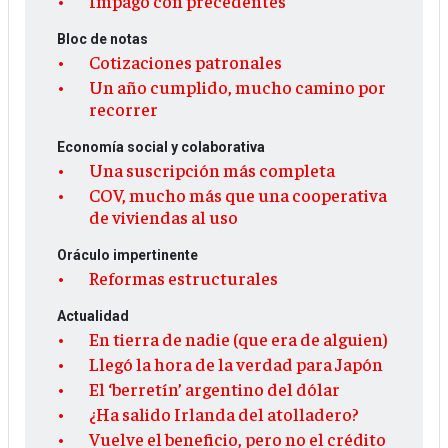
Impago con precedentes
Bloc de notas
Cotizaciones patronales
Un año cumplido, mucho camino por
recorrer
Economía social y colaborativa
Una suscripción más completa
COV, mucho más que una cooperativa
de viviendas al uso
Oráculo impertinente
Reformas estructurales
Actualidad
En tierra de nadie (que era de alguien)
Llegó la hora de la verdad para Japón
El ‘berretín’ argentino del dólar
¿Ha salido Irlanda del atolladero?
Vuelve el beneficio, pero no el crédito