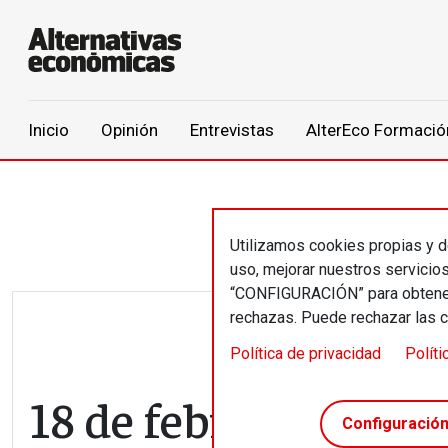
Main navigation
Inicio
Opinión
Entrevistas
AlterEco Formació
Pasar al contenido principal
Utilizamos cookies propias y de
uso, mejorar nuestros servicio
“CONFIGURACIÓN” para obtener 
rechazas. Puede rechazar las 
Política de privacidad
Políti
18 de febrero // Cor
Configuració