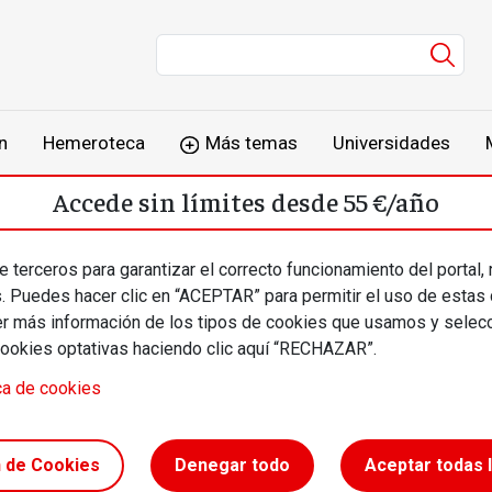
Men
n
Hemeroteca
Más temas
Universidades
Accede sin límites desde 55 €/año
o
Suscríbete
Inicia sesión
 terceros para garantizar el correcto funcionamiento del portal,
s. Puedes hacer clic en “ACEPTAR” para permitir el uso de estas
más información de los tipos de cookies que usamos y selecc
cookies optativas haciendo clic aquí “RECHAZAR”.
ca de cookies
rescales
n de Cookies
Denegar todo
Aceptar todas 