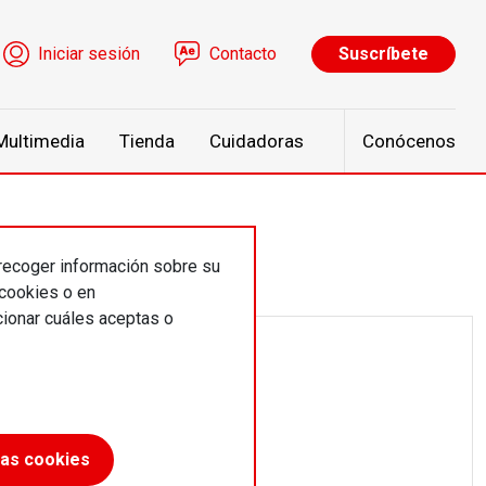
ú de cuenta de usuario
Iniciar sesión
Contacto
Suscríbete
Multimedia
Tienda
Cuidadoras
Conócenos
 recoger información sobre su
 cookies o en
ionar cuáles aceptas o
las cookies