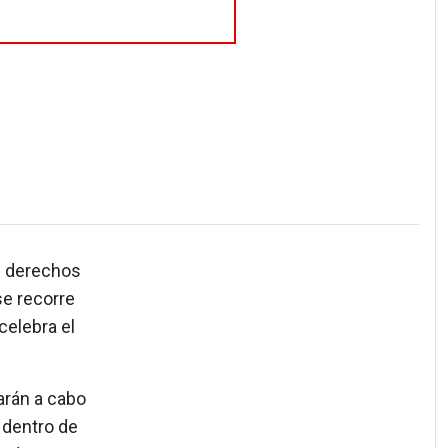
us derechos
se recorre
celebra el
arán a cabo
 dentro de