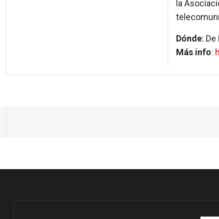
la Asociaci
telecomuni
Dónde
: De
Más info
:
h