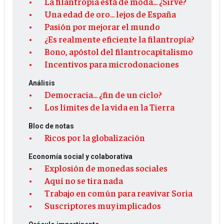
La filantropía está de moda... ¿Sirve?
Una edad de oro... lejos de España
Pasión por mejorar el mundo
¿Es realmente eficiente la filantropía?
Bono, apóstol del filantrocapitalismo
Incentivos para microdonaciones
Análisis
Democracia... ¿fin de un ciclo?
Los límites de la vida en la Tierra
Bloc de notas
Ricos por la globalización
Economía social y colaborativa
Explosión de monedas sociales
Aquí no se tira nada
Trabajo en común para reavivar Soria
Suscriptores muy implicados