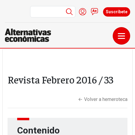
Menú de cuenta de us
Iniciar sesión
Contacto
Suscríbete
Pasar al contenido principal
Revista
Febrero 2016
/ 33
←
Volver a hemeroteca
Contenido