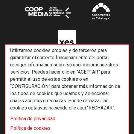
Utilizamos cookies propias y de terceros para
garantizar el correcto funcionamiento del portal,
recoger información sobre su uso, mejorar nuestros
servicios. Puedes hacer clic en “ACEPTAR” para
permitir el uso de estas cookies o en
“CONFIGURACIÓN” para obtener más información de
los tipos de cookies que usamos y seleccionar
cuáles aceptas o rechazas. Puede rechazar las
cookies optativas haciendo clic aquí “RECHAZAR”.
© 2026 Alternativas económicas SCCL
Política de privacidad
Footer
Términos y condiciones de uso
Política de cookies
Política de privacidad