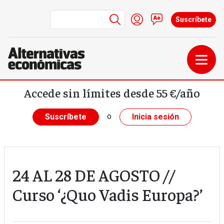
Menú de cuenta de us
Iniciar sesión
Contacto
Suscríbete
Pasar al contenido principal
Accede sin límites desde 55 €/año
o
Suscríbete
Inicia sesión
24 AL 28 DE AGOSTO //
Curso ‘¿Quo Vadis Europa?’